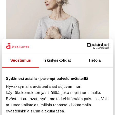
Suostumus
Yksityiskohdat
Tietoja
Sydänkurssi vähävaraisille
9.9.
-
11.9.
11:30
Meri-Karinan hyvinvointikeskus
Seiskarinkatu 35, 20900 TURKU
Sydämesi asialla - parempi palvelu evästeillä
Suomen Sydänliitto ry
Hyväksymällä evästeet saat sujuvamman
käyttökokemuksen ja sisältöä, joka sopii juuri sinulle.
Evästeet auttavat myös meitä kehittämään palvelua. Voit
muuttaa valintojasi milloin tahansa klikkaamalla
evästelinkkiä sivun alakulmassa.