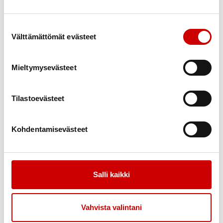
Suostumuksen valinta
Välttämättömät evästeet
Mieltymysevästeet
Elämää sydänsairauden kanssa – tunne
16.9.
-
Tilastoevästeet
itsesi ja voi hyvin
18.9.
12.00
Kunnonpaikka Jokiharjuntie 3 70910 Vuorela
Savon Sydänalue Ry
Kohdentamisevästeet
Salli kaikki
Vahvista valintani