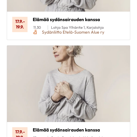
Elämää sydänsairauden kanssa
17.9.
-
19.9.
11.30
Lohja Spa Ylhäntie 1, Karjalohja
Sydänliitto Etelä-Suomen Alue ry
Elämää sydänsairauden kanssa
17.9.
-