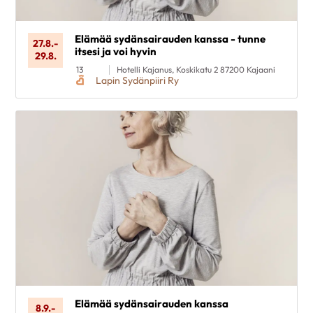
Poista valinnat
Elämää sydänsairauden kanssa - tunne
27.8.
-
itsesi ja voi hyvin
29.8.
13
Hotelli Kajanus, Koskikatu 2 87200 Kajaani
Lapin Sydänpiiri Ry
Elämää sydänsairauden kanssa
8.9.
-