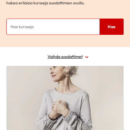
hakea erilaisia kursseja suodattimien avulla.
Hae
Vaihda suodattimet
Alue
Ajankohta
Sairausryhmä
Kohderyhmä