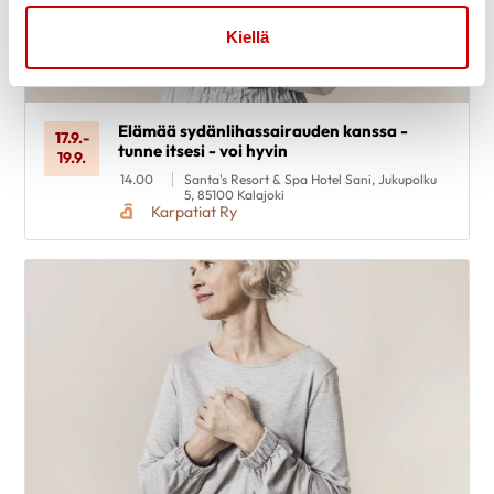
Kiellä
Elämää sydänlihassairauden kanssa -
17.9.
-
tunne itsesi - voi hyvin
19.9.
14.00
Santa's Resort & Spa Hotel Sani, Jukupolku
5, 85100 Kalajoki
Karpatiat Ry