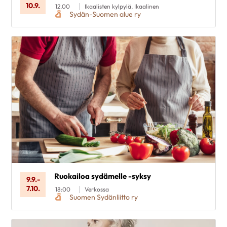
10.9.
12.00
Ikaalisten kylpylä, Ikaalinen
Sydän-Suomen alue ry
Ruokailoa sydämelle -syksy
9.9.
-
7.10.
18:00
Verkossa
Suomen Sydänliitto ry