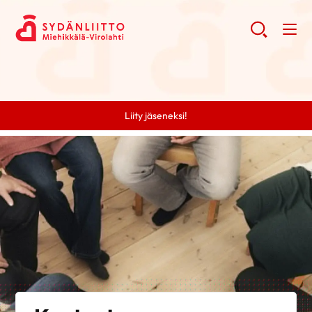
Liity jäseneksi!