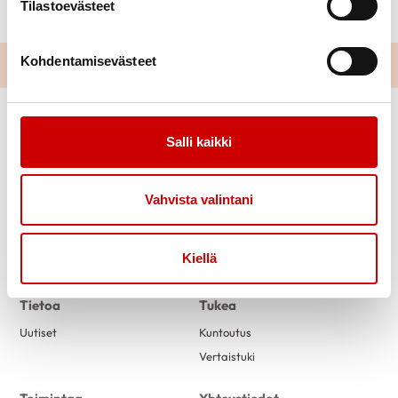
Tilastoevästeet
toiminnasta.
Kohdentamisevästeet
Salli kaikki
Vahvista valintani
Link to facebook
Link to instagram
Link to youtube
Link to twitter
Kiellä
Tietoa
Tukea
Uutiset
Kuntoutus
Vertaistuki