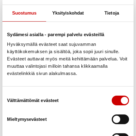
Suostumus
Yksityiskohdat
Tietoja
Uutta kautta avaava puheenjohtaja Jouni Kainulainen toivottaa
Sydämesi asialla - parempi palvelu evästeillä
tervetulleiksi mukaan kaikki entiset ja uudet jäsenet.
Julkaistu 30.8.2021
Hyväksymällä evästeet saat sujuvamman
käyttökokemuksen ja sisältöä, joka sopii juuri sinulle.
Jaa Whatsapp
Jaa Facebook
Jaa Twitter
Jaa Linkedin
Jaa Email
Jaa Print
Evästeet auttavat myös meitä kehittämään palvelua. Voit
muuttaa valintojasi milloin tahansa klikkaamalla
Pitkän hiljaiselon jälkeen Nilsiän sydänyhdistyksen
evästelinkkiä sivun alakulmassa.
toiminta käynnistyy pikkuhiljaa hygienia- ja
turvaohjeita noudattaen. Tervetuloa kerhoon
Mantulle tiistaina 7.9. klo 11. Yhdistys tarjoaa kahvit ja
Suostumuksen valinta
Välttämättömät evästeet
pullat aloituksen kunniaksi. Myös odotetut
sydäntanssit ovat käynnistymässä torstaina 9.9. klo
16 (HUOM. aika).
Mieltymysevästeet
Tervetuloa mukaan! Mantulla kuulet lisää syksyn