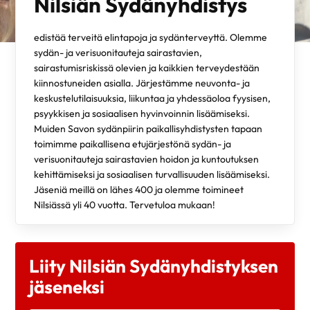
Nilsiän Sydänyhdistys
edistää terveitä elintapoja ja sydänterveyttä. Olemme
sydän- ja verisuonitauteja sairastavien,
sairastumisriskissä olevien ja kaikkien terveydestään
kiinnostuneiden asialla. Järjestämme neuvonta- ja
keskustelutilaisuuksia, liikuntaa ja yhdessäoloa fyysisen,
psyykkisen ja sosiaalisen hyvinvoinnin lisäämiseksi.
Muiden Savon sydänpiirin paikallisyhdistysten tapaan
toimimme paikallisena etujärjestönä sydän- ja
verisuonitauteja sairastavien hoidon ja kuntoutuksen
kehittämiseksi ja sosiaalisen turvallisuuden lisäämiseksi.
Jäseniä meillä on lähes 400 ja olemme toimineet
Nilsiässä yli 40 vuotta. Tervetuloa mukaan!
Liity Nilsiän Sydänyhdistyksen
jäseneksi