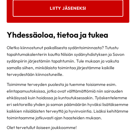
LIITY JÄSENEKSI
Yhdessäoloa, tietoa ja tukea
Oletko kiinnostunut paikallisesta sydäntoiminnasta? Tutustu
tapahtumakalenterin kautta Nilsiän sydänyhdistyksen ja Savon
sydänpiirin järjestämiin tapahtumiin. Tule mukaan ja vaikuta
samalla siihen, minkälaista toimintaa järjestämme kaikille
terveydestään kiinnostuneille.
Toimimme terveyden puolesta ja tuemme toisiamme esim.
elintapamuutoksissa, jotka ovat välttämättömiä niin sairauden
ehkäisyssä kuin hoidossa ja kuntoutuksessakin. Työskentelemme
eri sektoreilla yhden ja saman päämäärän hyväksi lisätäksemme
kaikkien nilsiäläisten terveyttä ja hyvinvointia. Lisäksi kehitämme
toimintaamme jatkuvasti ajan haasteiden mukaan.
Olet tervetullut iloiseen joukkoomme!