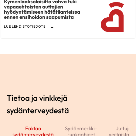
Kymenlaaksolaisilta vahva tuki
vapaaehtoisten auttajien
hyödyntämiseen hätätilanteissa
ennen ensihoidon saapumista
LUE LEHDISTÖTIEDOTE
Tietoa ja vinkkejä
sydänterveydestä
Faktaa
Sydänmerkki-
Juttuja j
sydänterveydestä
ruokaohjeet
vertaistarin