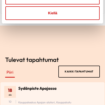
LUE UUTINEN
Kiellä
Tulevat tapahtumat
Piiri
KAIKKI TAPAHTUMAT
Sydänpiste Apajassa
18
elo
10
Kauppakeskus Apajan alatori, Kauppakatu