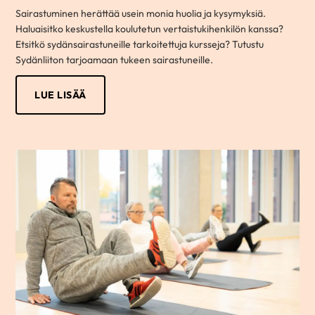
Sairastuminen herättää usein monia huolia ja kysymyksiä.
Haluaisitko keskustella koulutetun vertaistukihenkilön kanssa?
Etsitkö sydänsairastuneille tarkoitettuja kursseja? Tutustu
Sydänliiton tarjoamaan tukeen sairastuneille.
LUE LISÄÄ