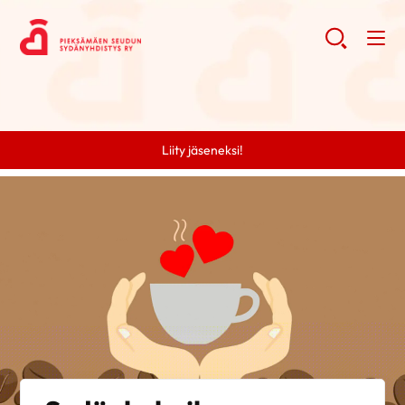
Liity jäseneksi!