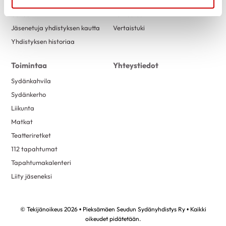
Uutiset
Kuntoutus
Jäsenetuja yhdistyksen kautta
Vertaistuki
Yhdistyksen historiaa
Toimintaa
Yhteystiedot
Sydänkahvila
Sydänkerho
Liikunta
Matkat
Teatteriretket
112 tapahtumat
Tapahtumakalenteri
Liity jäseneksi
© Tekijänoikeus 2026 • Pieksämäen Seudun Sydänyhdistys Ry • Kaikki
oikeudet pidätetään.