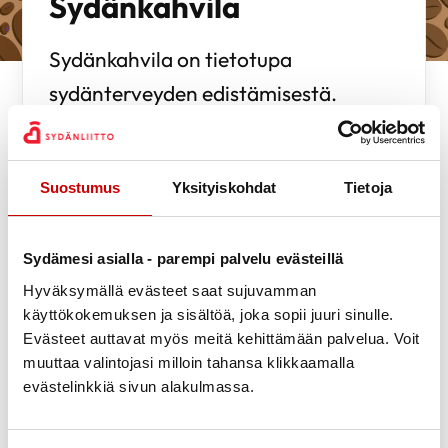
Sydänkahvila
Sydänkahvila on tietotupa
sydänterveyden edistämisestä.
Sydänkahvilatoiminta voi jalkautua
kylille ja yhdistyksiin. Sydänkahvila
Suostumus
Yksityiskohdat
Tietoja
voi sisältää terveysmittauksia ja
terveysneuvontaa sekä esim. tunne
Sydämesi asialla - parempi palvelu evästeillä
pulssisi-ohjauksen. Sydänkahvilan
Hyväksymällä evästeet saat sujuvamman
avulla voidaan myös esitellä
käyttökokemuksen ja sisältöä, joka sopii juuri sinulle.
sydänmerkkituotteita ja lisätä
Evästeet auttavat myös meitä kehittämään palvelua. Voit
tietoutta elitarvikkeiden
muuttaa valintojasi milloin tahansa klikkaamalla
evästelinkkiä sivun alakulmassa.
rasva-,suola-, ja sokeripitoisuuksista.