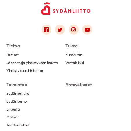
Link to facebook
Link to twitter
Link to instagram
Link to youtube
Tietoa
Tukea
Uutiset
Kuntoutus
Jäsenetuja yhdistyksen kautta
Vertaistuki
Yhdistyksen historiaa
Toimintaa
Yhteystiedot
Sydänkahvila
Sydänkerho
Liikunta
Matkat
Teatteriretket