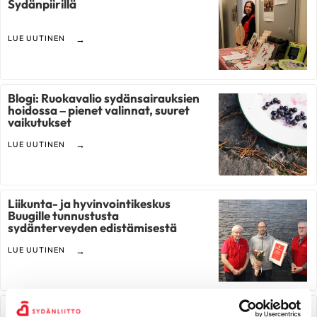
Sydänpiirillä
LUE UUTINEN
Blogi: Ruokavalio sydänsairauksien
hoidossa – pienet valinnat, suuret
vaikutukset
LUE UUTINEN
Liikunta- ja hyvinvointikeskus
Buugille tunnustusta
sydänterveyden edistämisestä
LUE UUTINEN
Saarijärven Seudun Sydänyhdistys