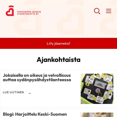
Liity jäseneksi!
Ajankohtaista
Jokaisella on oikeus ja velvollisuus
auttaa sydänpysähdystilanteessa
LUE UUTINEN
Blogi: Harjoittelu Keski-Suomen