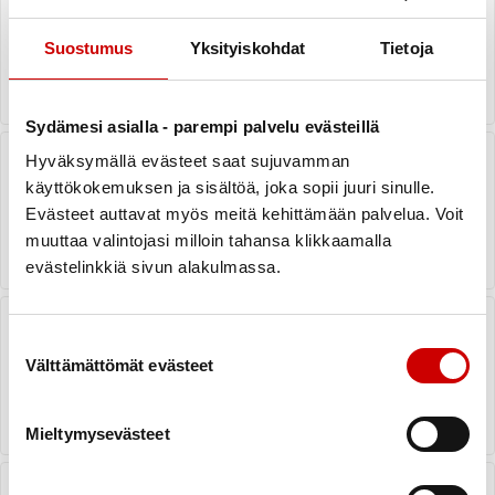
palkittiin menestyksekkäästä
jäsenhankinnasta vuonna 2024
Suostumus
Yksityiskohdat
Tietoja
LUE UUTINEN
Sydämesi asialla - parempi palvelu evästeillä
Sydämen läppätoimenpiteen tai -
Hyväksymällä evästeet saat sujuvamman
leikkauksen läpikäynyt – vaikuta
käyttökokemuksen ja sisältöä, joka sopii juuri sinulle.
laadukkaan potilasohjauksen
ohjeistukseen
Evästeet auttavat myös meitä kehittämään palvelua. Voit
muuttaa valintojasi milloin tahansa klikkaamalla
LUE UUTINEN
evästelinkkiä sivun alakulmassa.
Sydänyhdistykset vierailulla
Sydänsairaala Novassa:
Suostumuksen valinta
Yhteistyöllä sydänten parhaaksi
Välttämättömät evästeet
LUE UUTINEN
Mieltymysevästeet
Keski-Suomen Sydänpiirin