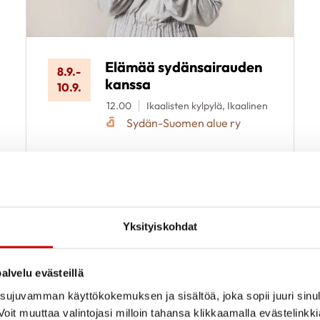
Elämää sydänsairauden
8.9.
-
kanssa
10.9.
12.00
Ikaalisten kylpylä, Ikaalinen
Sydän-Suomen alue ry
Yksityiskohdat
alvelu evästeillä
ujuvamman käyttökokemuksen ja sisältöä, joka sopii juuri sinul
oit muuttaa valintojasi milloin tahansa klikkaamalla evästelinkk