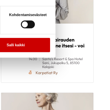
Kohdentamisevästeet
Elämää
17.9.
-
sydänlihassairauden
19.9.
kanssa - tunne itsesi - voi
Salli kaikki
hyvin
14.00
Santa's Resort & Spa Hotel
Sani, Jukupolku 5, 85100
Kalajoki
Karpatiat Ry