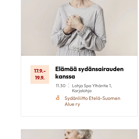
Elämää sydänsairauden
17.9.
-
kanssa
19.9.
11.30
Lohja Spa Ylhäntie 1,
Karjalohja
Sydänliitto Etelä-Suomen
Alue ry