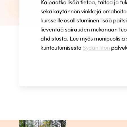
Kaipaatko lisää tietoa, taitoa ja tuk
sekä käytännön vinkkejä omahoito
kursseille osallistuminen lisää pait
lieventää sairauden mukanaan tu
ahdistusta. Lue myös monipuolisia
kuntoutumisesta
Sydänliiton
palve