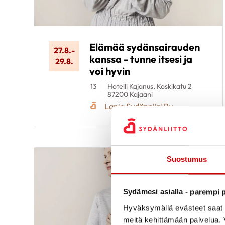
Elämää sydänsairauden
27.8.
-
kanssa - tunne itsesi ja
29.8.
voi hyvin
13
Hotelli Kajanus, Koskikatu 2
87200 Kajaani
Lapin Sydänpiiri Ry
Suostumus
Sydämesi asialla - parempi p
Hyväksymällä evästeet saat s
meitä kehittämään palvelua. V