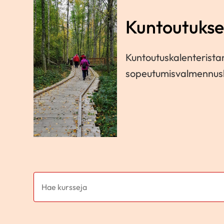
Kuntoutukse
Kuntoutuskalenterista
sopeutumisvalmennusk