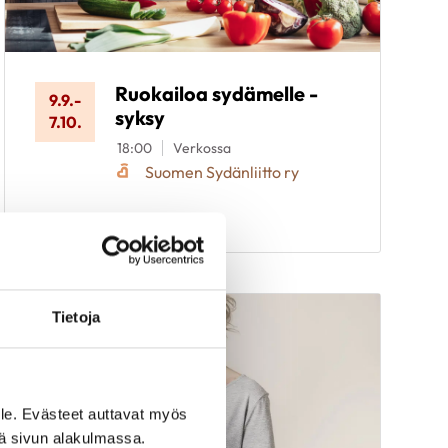
Ruokailoa sydämelle -
9.9.
-
syksy
7.10.
18:00
Verkossa
Suomen Sydänliitto ry
Tietoja
le. Evästeet auttavat myös
iä sivun alakulmassa.