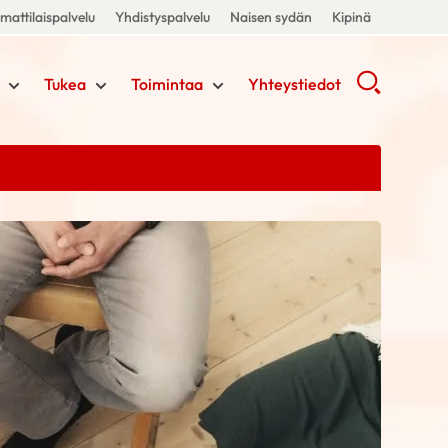
attilaispalvelu
Yhdistyspalvelu
Naisen sydän
Kipinä
Tukea
Toimintaa
Yhteystiedot