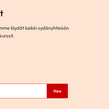
t
mme löydät kaikki sydänyhteisön
urssit.
Hae