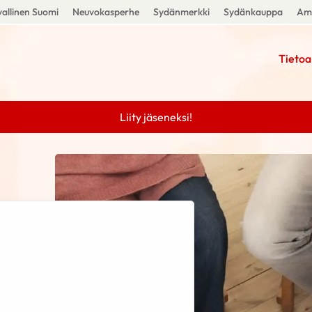
allinen Suomi
Neuvokasperhe
Sydänmerkki
Sydänkauppa
Amm
Tietoa
Liity jäseneksi!