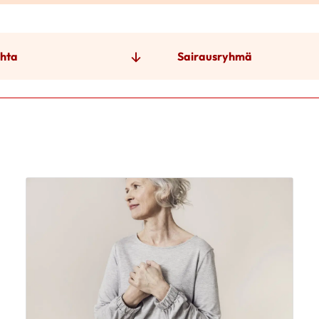
hta
Sairausryhmä