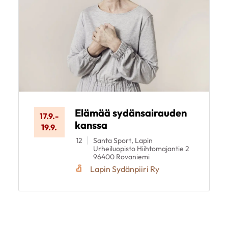
Elämää sydänsairauden
17.9.
-
kanssa
19.9.
12
Santa Sport, Lapin
Urheiluopisto Hiihtomajantie 2
96400 Rovaniemi
Lapin Sydänpiiri Ry