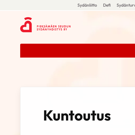
Sydänliitto
Defi
Sydänturv
Kuntoutus