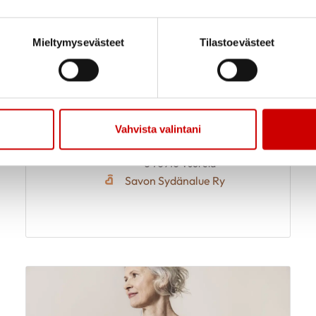
Mieltymysevästeet
Tilastoevästeet
Elämää sydänsairauden
16.9.
-
kanssa – tunne itsesi ja
18.9.
voi hyvin
Vahvista valintani
12.00
Kunnonpaikka Jokiharjuntie
3 70910 Vuorela
Savon Sydänalue Ry