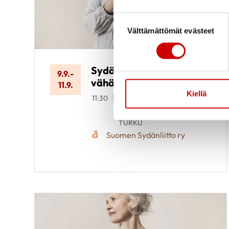
Suostumuksen valinta
Välttämättömät evästeet
Sydänkurssi
9.9.
-
vähävaraisille
11.9.
Kiellä
11:30
Meri-Karinan
hyvinvointikeskus
Seiskarinkatu 35, 20900
TURKU
Suomen Sydänliitto ry