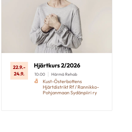
Hjärtkurs 2/2026
22.9.
-
24.9.
10:00
Härmä Rehab
Kust-Österbottens
Hjärtdistrikt Rf / Rannikko-
Pohjanmaan Sydänpiiri ry