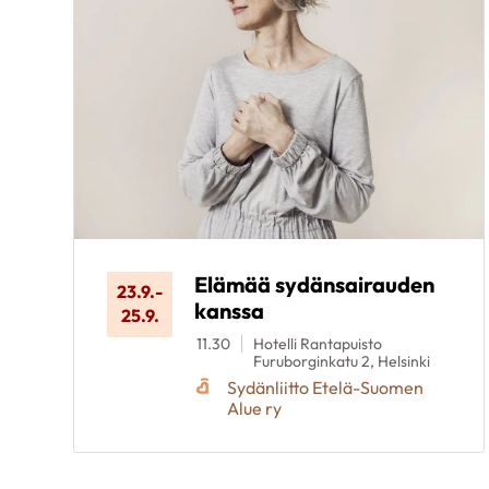
Elämää sydänsairauden
23.9.
-
kanssa
25.9.
11.30
Hotelli Rantapuisto
Furuborginkatu 2, Helsinki
Sydänliitto Etelä-Suomen
Alue ry