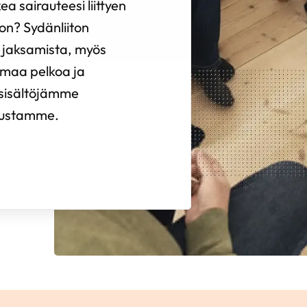
ea sairauteesi liittyen
on? Sydänliiton
si jaksamista, myös
omaa pelkoa ja
 sisältöjämme
lustamme.