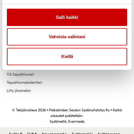
Jäsenetuja yhdistyksen kautta
Vertaistuki
Yhdistyksen historiaa
Salli kaikki
Toimintaa
Yhteystiedot
Sydänkahvila
Vahvista valintani
Sydänkerho
Liikunta
Kiellä
Matkat
Teatteriretket
112 tapahtumat
Tapahtumakalenteri
Liity jäseneksi
© Tekijänoikeus 2026 • Pieksämäen Seudun Sydänyhdistys Ry • Kaikki
oikeudet pidätetään.
Sydämellä,
Evermade
Sydän.fi
Defi.fi
Neuvokasperhe
Sydänmerkki
Sydänkauppa