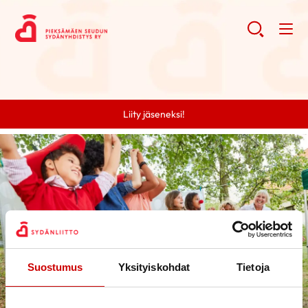
Liity jäseneksi!
Suostumus
Yksityiskohdat
Tietoja