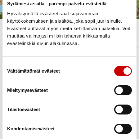
Pieksämäen Seudun Sydäyhdistys tekee vuosittain
Sydämesi asialla - parempi palvelu evästeillä
teatteriretkiä sekä kesällä että talvella johonkin
Hyväksymällä evästeet saat sujuvamman
lähiseudun teatteriin. Seuraa ilmoitteluamme
käyttökokemuksen ja sisältöä, joka sopii juuri sinulle.
Pieksämäen Seudun Paikallisen järjestöpalstalla ja tule
Evästeet auttavat myös meitä kehittämään palvelua. Voit
mukaan!
muuttaa valintojasi milloin tahansa klikkaamalla
evästelinkkiä sivun alakulmassa.
Suostumuksen valinta
Välttämättömät evästeet
Mieltymysevästeet
Link to facebook
Link to twitter
Link to instagram
Link to youtube
Tilastoevästeet
Tietoa
Tukea
Kohdentamisevästeet
Uutiset
Kuntoutus