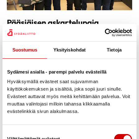
Pääsiäisen askartelupaja
Pääsiäisviikolla askartelimme kreppipaperista kukkia,
puhalsimme ja koristelimme kananmunia. Kauniita tuli ja
mukavaa oli!
Suostumus
Yksityiskohdat
Tietoja
Lisää kuvia täällä.
Sydämesi asialla - parempi palvelu evästeillä
Hyväksymällä evästeet saat sujuvamman
käyttökokemuksen ja sisältöä, joka sopii juuri sinulle.
Evästeet auttavat myös meitä kehittämään palvelua. Voit
muuttaa valintojasi milloin tahansa klikkaamalla
evästelinkkiä sivun alakulmassa.
Suostumuksen valinta
Välttämättömät evästeet