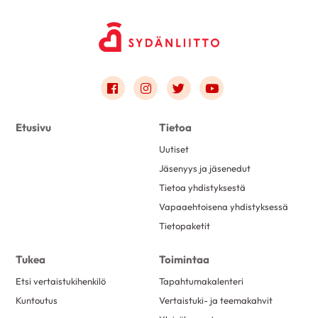
Link to facebook
Link to instagram
Link to twitter
Link to youtube
Etusivu
Tietoa
Uutiset
Jäsenyys ja jäsenedut
Tietoa yhdistyksestä
Vapaaehtoisena yhdistyksessä
Tietopaketit
Tukea
Toimintaa
Etsi vertaistukihenkilö
Tapahtumakalenteri
Kuntoutus
Vertaistuki- ja teemakahvit