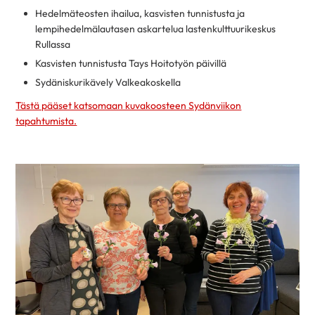
Hedelmäteosten ihailua, kasvisten tunnistusta ja
lempihedelmälautasen askartelua lastenkulttuurikeskus
Rullassa
Kasvisten tunnistusta Tays Hoitotyön päivillä
Sydäniskurikävely Valkeakoskella
Tästä pääset katsomaan kuvakoosteen Sydänviikon
tapahtumista.