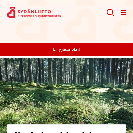
Liity jäseneksi!