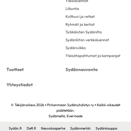
Yleisöluennot
Liikunta
Kulttuuri ja retket
Ryhmät ja kerhot
Työikäisten Sydänilta
Sydänliiton verkkoluennot
Sydänviikko
Yleisötapahtumat ja kampanjat
Tuotteet
Sydänneuvonta
Yhteystiedot
© Tekijänoikeus 2026 • Pirkanmaan Sydänyhdistys ry • Kaikki oikeudet
pidätetään.
Sydämellä,
Evermade
Sydän.fi
Defi.fi
Neuvokasperhe
Sydänmerkki
Sydänkauppa