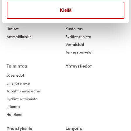
Link to facebook
Link to twitter
Link to instagram
Link to youtube
Kiellä
Tietoa
Tukea
Uutiset
Kuntoutus
Ammattilaisille
Sydäntukipiste
Vertaistuki
Terveyspalvelut
Toimintaa
Yhteystiedot
Jäsenedut
Liity jäseneksi
Tapahtumakalenteri
Sydäntukitoiminta
Liikunta
Hankkeet
Yhdistyksille
Lahjoita