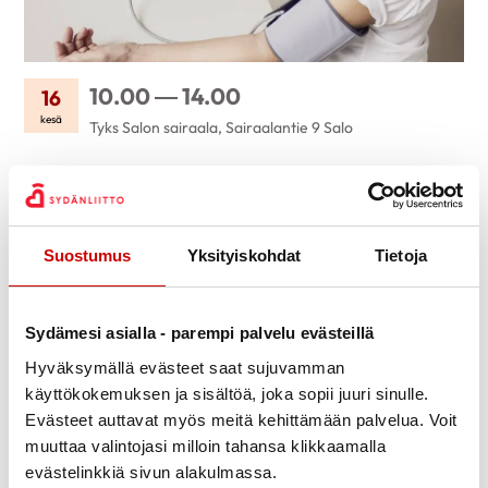
10.00 — 14.00
16
kesä
Tyks Salon sairaala, Sairaalantie 9 Salo
Jaa Whatsapp
Jaa Facebook
Jaa Twitter
Jaa Linkedin
Jaa Email
Jaa Print
Suostumus
Yksityiskohdat
Tietoja
KUVAUS
Kiertävä Sydäntukitoiminta on tarkoitettu
sydänsairastuneille, heidän läheisilleen sekä ammattilaisille.
Sydämesi asialla - parempi palvelu evästeillä
Tule keskustelemaan Sydänpiirin työntekijän kanssa
Hyväksymällä evästeet saat sujuvamman
vertaistuesta ja järjestön toiminnasta
käyttökokemuksen ja sisältöä, joka sopii juuri sinulle.
aluesairaaloiden Sydänpoliklinikoille klo 10-14.
Evästeet auttavat myös meitä kehittämään palvelua. Voit
Mahdollista myös kohdata sairaalavertaistukihenkilö
muuttaa valintojasi milloin tahansa klikkaamalla
Kiertävän Sydäntukitoiminnan päivinä.
evästelinkkiä sivun alakulmassa.