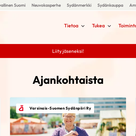
allinen Suomi
Neuvokasperhe
Sydänmerkki
Sydänkauppa
Amm
Tietoa
Tukea
Toimint
Liity jäseneksi!
Ajankohtaista
Varsinais-Suomen Sydänpiiri Ry