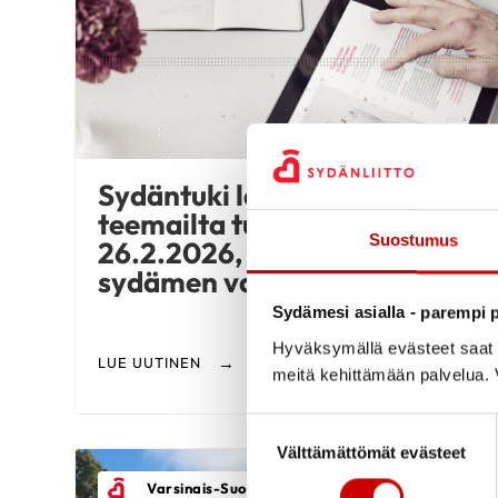
Sydäntuki lähellesi -
teemailta tulossa to
Suostumus
26.2.2026, aiheena
sydämen vajaatoiminta
Sydämesi asialla - parempi p
Hyväksymällä evästeet saat s
LUE UUTINEN
meitä kehittämään palvelua. V
Suostumuksen valinta
Välttämättömät evästeet
Varsinais-Suomen Sydänpiiri Ry