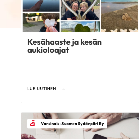
Kesähaaste ja kesän
aukioloajat
LUE UUTINEN
Varsinais-Suomen Sydänpiiri Ry