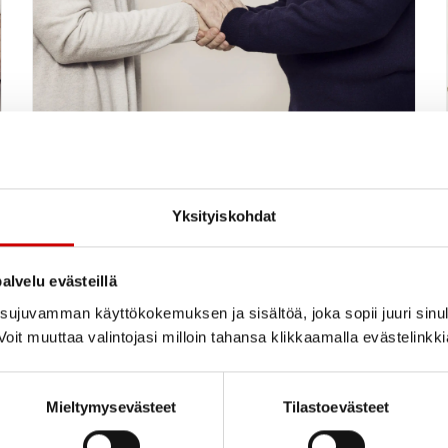
Sydänyhdistyksen
jäsenmaksuosuus pysyy
Yksityiskohdat
ennallaan
alvelu evästeillä
ujuvamman käyttökokemuksen ja sisältöä, joka sopii juuri sinul
LUE UUTINEN
oit muuttaa valintojasi milloin tahansa klikkaamalla evästelinkk
Mieltymysevästeet
Tilastoevästeet
Varsinais-Suomen Sydänpiiri Ry