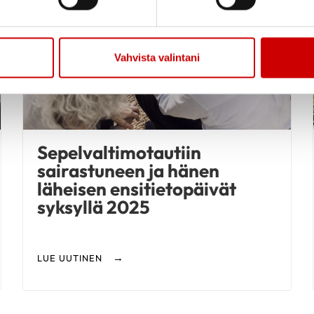
Vahvista valintani
Sepelvaltimotautiin
sairastuneen ja hänen
läheisen ensitietopäivät
syksyllä 2025
LUE UUTINEN