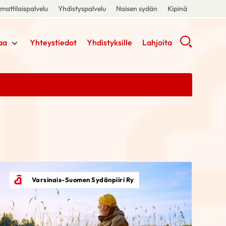
attilaispalvelu
Yhdistyspalvelu
Naisen sydän
Kipinä
aa
Yhteystiedot
Yhdistyksille
Lahjoita
Varsinais-Suomen Sydänpiiri Ry