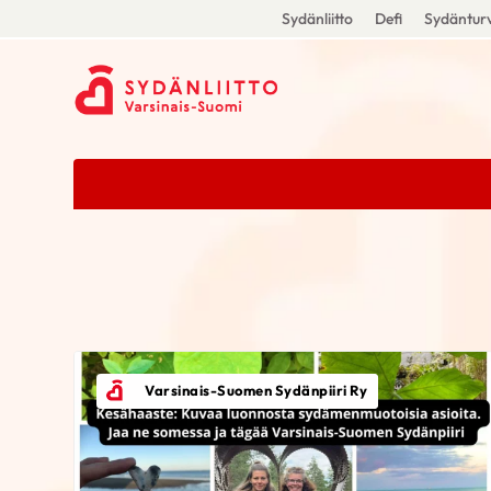
Sydänliitto
Defi
Sydänturv
Varsinais-Suomen Sydänpiiri Ry