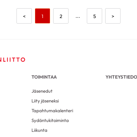
Aikaisempi sivu
Mene sivulle
Mene sivulle
...
Mene sivulle
Seuraava s
<
1
2
5
>
TOIMINTAA
YHTEYSTIED
Jäsenedut
Liity jäseneksi
Tapahtumakalenteri
Sydäntukitoiminta
Liikunta