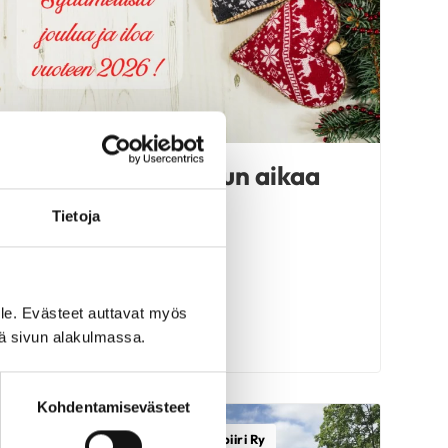
Sydämellistä joulun aikaa
Tietoja
le. Evästeet auttavat myös
LUE UUTINEN
iä sivun alakulmassa.
Kohdentamisevästeet
Varsinais-Suomen Sydänpiiri Ry