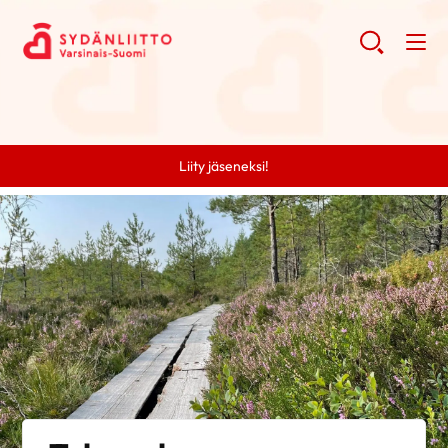
Liity jäseneksi!