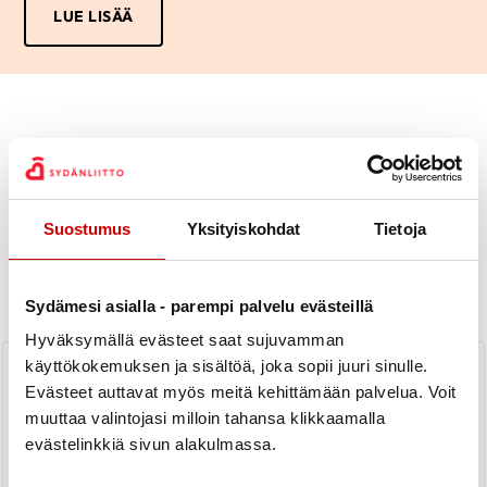
LUE LISÄÄ
Uutiset
Suostumus
Yksityiskohdat
Tietoja
KAIKKI UUTISET
Piiri
Yhdistys
Sydämesi asialla - parempi palvelu evästeillä
Hyväksymällä evästeet saat sujuvamman
Kesähaaste ja kesän aukioloajat
käyttökokemuksen ja sisältöä, joka sopii juuri sinulle.
Evästeet auttavat myös meitä kehittämään palvelua. Voit
muuttaa valintojasi milloin tahansa klikkaamalla
LUE UUTINEN
evästelinkkiä sivun alakulmassa.