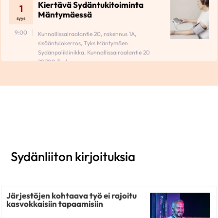
Kiertävä Sydäntukitoiminta
1
Mäntymäessä
syys
9:00
Kunnallissairaalantie 20, rakennus 1A,
sisääntulokerros, Tyks Mäntymäen
Sydänpoliklinikka, Kunnallissairaalantie 20
20700 Turku
Sydänliiton kirjoituksia
Järjestöjen kohtaava työ ei rajoitu
kasvokkaisiin tapaamisiin