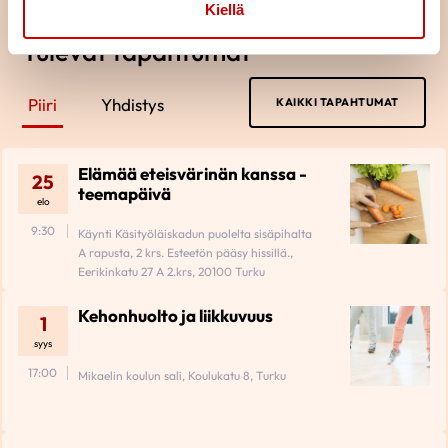
Kiellä
Tulevat tapahtumat
Piiri
Yhdistys
KAIKKI TAPAHTUMAT
Elämää eteisvärinän kanssa -
25
teemapäivä
elo
9:30
Käynti Käsityöläiskadun puolelta sisäpihalta
A rapusta, 2 krs. Esteetön pääsy hissillä.,
Eerikinkatu 27 A 2.krs, 20100 Turku
Kehonhuolto ja liikkuvuus
1
syys
17:00
Mikaelin koulun sali, Koulukatu 8, Turku