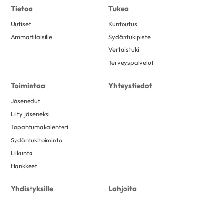
Tietoa
Tukea
Uutiset
Kuntoutus
Ammattilaisille
Sydäntukipiste
Vertaistuki
Terveyspalvelut
Toimintaa
Yhteystiedot
Jäsenedut
Liity jäseneksi
Tapahtumakalenteri
Sydäntukitoiminta
Liikunta
Hankkeet
Yhdistyksille
Lahjoita