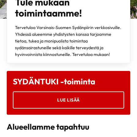
Tule mukaan
toimintaamme!
Tervetuloa Varsinais-Suomen Sydänpiirin verkkosivuille.
Yhdessä alueemme yhdistysten kanssa tarjoamme
tietoa, tukea ja monipuolista toimintaa
sydänsairastuneille sekä kaikille terveydestä ja
hyvinvoinnista kiinnostuneille. Tervetuloa mukaan!
SYDÄNTUKI -toiminta
LUE LISÄÄ
Alueellamme tapahtuu