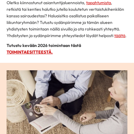
Oletko kiinnostunut asiantuntijaluennoista,
tapahtumista
,
retkistä tai kenties halutko jutella koulutetun vertaistukihenkilön
kanssa sairaudestasi? Haluaisitko osallistua paikalliseen
liikuntaryhmään? Tutustu sydänpiirimme ja tämän alueen
yhdistysten toimintaan näillä sivuilla ja ota rohkeasti yhteyttä.
Yhdistysten ja sydänpiirimme yhteystiedot löydät helposti
täältä
.
Tutustu kevään 2026 toimintaan tästä
TOIMINTAESITTEESTÄ.