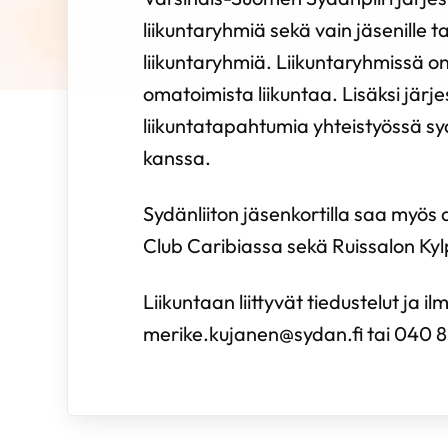
liikuntaryhmiä sekä vain jäsenille t
liikuntaryhmiä. Liikuntaryhmissä on
omatoimista liikuntaa. Lisäksi järj
liikuntatapahtumia yhteistyössä s
kanssa.
Sydänliiton jäsenkortilla saa myös
Club Caribiassa sekä Ruissalon Kyl
Liikuntaan liittyvät tiedustelut ja i
merike.kujanen@sydan.fi tai 040 