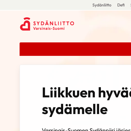
Sydänliitto
Defi
Liikkuen hyvä
sydämelle
Varsinais-Suomen Sydänpiiri järjes