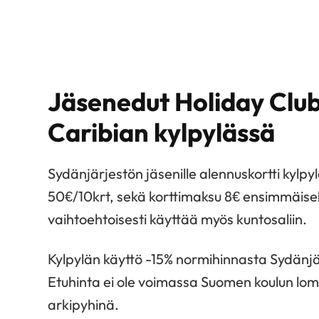
Jäsenedut Holiday Club
Caribian kylpylässä
Sydänjärjestön jäsenille alennuskortti kylpy
50€/10krt, sekä korttimaksu 8€ ensimmäisellä
vaihtoehtoisesti käyttää myös kuntosaliin.
Kylpylän käyttö -15% normihinnasta Sydänjär
Etuhinta ei ole voimassa Suomen koulun loma
arkipyhinä.