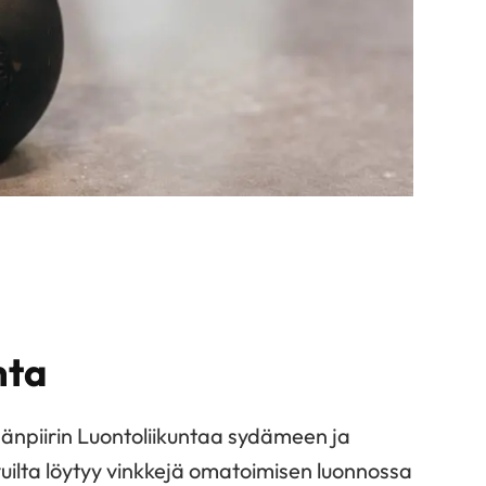
nta
npiirin Luontoliikuntaa sydämeen ja
uilta löytyy vinkkejä omatoimisen luonnossa