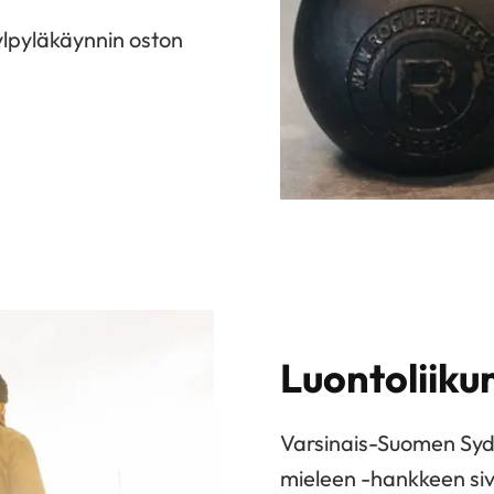
kylpyläkäynnin oston
Luontoliiku
Varsinais-Suomen Sydä
mieleen -hankkeen siv