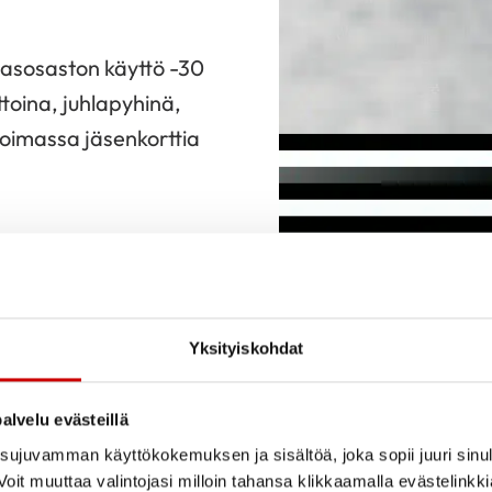
lasosaston käyttö -30
toina, juhlapyhinä,
 voimassa jäsenkorttia
Yksityiskohdat
alvelu evästeillä
ujuvamman käyttökokemuksen ja sisältöä, joka sopii juuri sinul
Kuntosaliha
oit muuttaa valintojasi milloin tahansa klikkaamalla evästelinkk