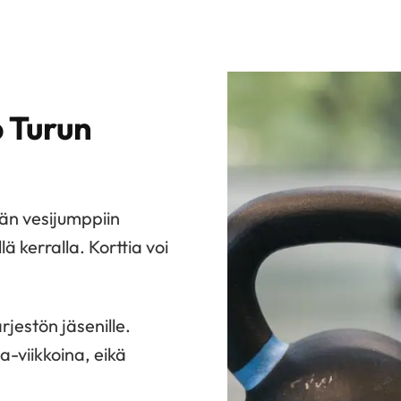
 Turun
län vesijumppiin
 kerralla. Korttia voi
jestön jäsenille.
-viikkoina, eikä