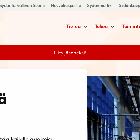
Sydänturvallinen Suomi
Neuvokasperhe
Sydänmerkki
Sydänkau
Tietoa
Tukea
Toimint
Liity jäseneksi!
ä
tää kaikille avoimia