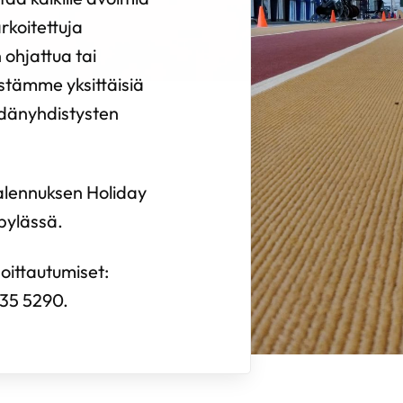
arkoitettuja
 ohjattua tai
estämme yksittäisiä
ydänyhdistysten
 alennuksen Holiday
pylässä.
lmoittautumiset:
835 5290.