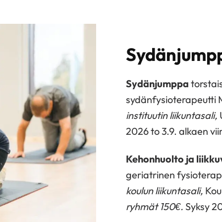
Sydänjumpp
Sydänjumppa
torstai
sydänfysioterapeutti 
instituutin liikuntasali,
2026 to 3.9. alkaen vi
Kehonhuolto ja liikku
geriatrinen fysioterap
koulun liikuntasali,
Koul
ryhmät 150€.
Syksy 20