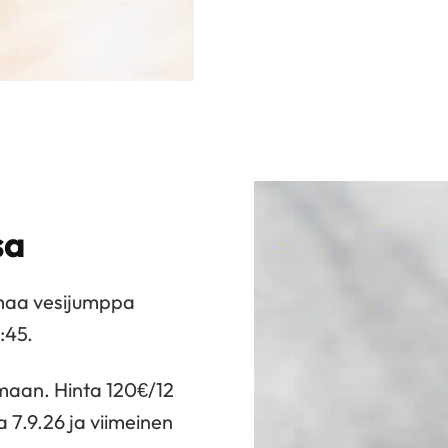
sa
amaa vesijumppa
:45.
maan. Hinta 120€/12
a 7.9.26 ja viimeinen