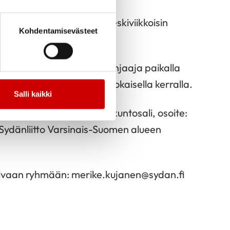
a kuntosaliharjoittelua keskiviikkoisin
Kohdentamisevästeet
26.
 ja työikäisille klo 17-18. Ohjaaja paikalla
vertaisohjaajia paikalla jokaisella kerralla.
Salli kaikki
n hyvinvointikeskuksen kuntosali, osoite:
 Sydänliitto Varsinais-Suomen alueen
opivaan ryhmään: merike.kujanen@sydan.fi