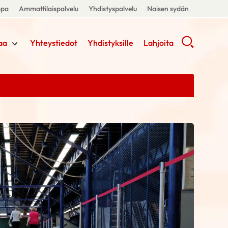
ppa
Ammattilaispalvelu
Yhdistyspalvelu
Naisen sydän
aa
Yhteystiedot
Yhdistyksille
Lahjoita