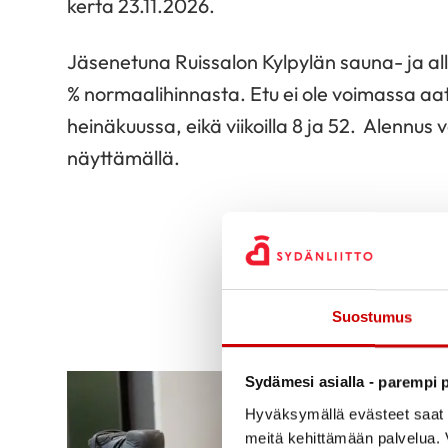
kerta 23.11.2026.
Jäsenetuna Ruissalon Kylpylän sauna- ja al
% normaalihinnasta. Etu ei ole voimassa aat
heinäkuussa, eikä viikoilla 8 ja 52. Alennus
näyttämällä.
Suostumus
Sydämesi asialla - parempi p
Hyväksymällä evästeet saat s
meitä kehittämään palvelua. V