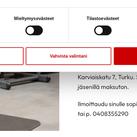
Ohjattua ja omatoimist
Mieltymysevästeet
Tilastoevästeet
syksyllä 12.8.-16.12.20
Ryhmät klo 15-16, 16-17
kerran kuukaudessa ja 
Vahvista valintani
Paikka: Lehmusvalkama
Karviaiskatu 7, Turku.
jäsenillä maksuton.
Ilmoittaudu sinulle s
tai p. 0408355290