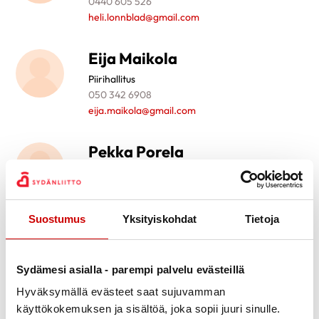
0440 605 526
heli.lonnblad@gmail.com
Eija Maikola
Piirihallitus
050 342 6908
eija.maikola@gmail.com
Pekka Porela
Piirihallitus
pekka.porela@varha.fi
Suostumus
Yksityiskohdat
Tietoja
Sirkka Raikkonen
Piirihallitus
0447793434
Sydämesi asialla - parempi palvelu evästeillä
sirkkas.raikkonen@gmail.com
Hyväksymällä evästeet saat sujuvamman
käyttökokemuksen ja sisältöä, joka sopii juuri sinulle.