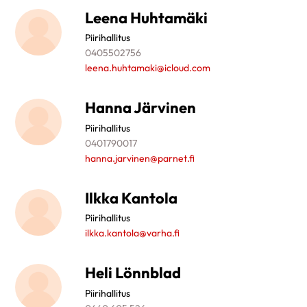
Leena Huhtamäki
Piirihallitus
0405502756
leena.huhtamaki@icloud.com
Hanna Järvinen
Piirihallitus
0401790017
hanna.jarvinen@parnet.fi
Ilkka Kantola
Piirihallitus
ilkka.kantola@varha.fi
Heli Lönnblad
Piirihallitus