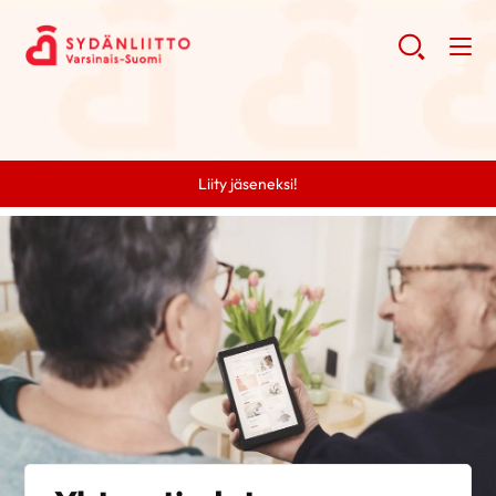
Liity jäseneksi!