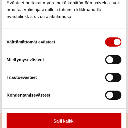
Satu Rämö
Evästeet auttavat myös meitä kehittämään palvelua. Voit
muuttaa valintojasi milloin tahansa klikkaamalla
Piirihallitus
0503369022
evästelinkkiä sivun alakulmassa.
satu.ramo@gmail.com
Suostumuksen valinta
Ulla Sagulin
Välttämättömät evästeet
Piirihallitus
050 547 0242
Mieltymysevästeet
ullasagulin@gmail.com
Juha Suikki
Tilastoevästeet
Piirihallitus
0400124644
Kohdentamisevästeet
jusa.suikki@gmail.com
Salli kaikki