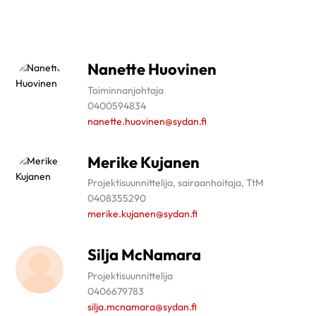
Nanette Huovinen
Toiminnanjohtaja
0400594834
nanette.huovinen@sydan.fi
Merike Kujanen
Projektisuunnittelija, sairaanhoitaja, TtM
0408355290
merike.kujanen@sydan.fi
Silja McNamara
projektisuunnittelija
0406679783
silja.mcnamara@sydan.fi