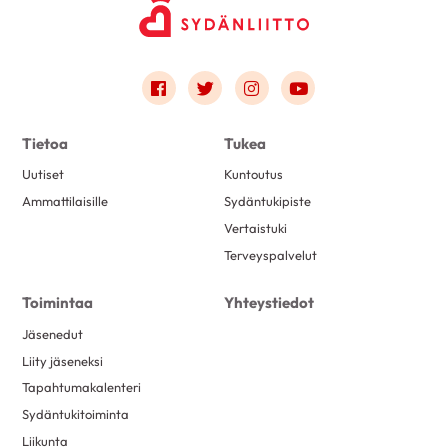
Link to facebook
Link to twitter
Link to instagram
Link to youtube
Tietoa
Tukea
Uutiset
Kuntoutus
Ammattilaisille
Sydäntukipiste
Vertaistuki
Terveyspalvelut
Toimintaa
Yhteystiedot
Jäsenedut
Liity jäseneksi
Tapahtumakalenteri
Sydäntukitoiminta
Liikunta