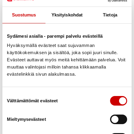
Ohjatut reitit:
Suostumus
Yksityiskohdat
Tietoja
Kulttuurihistoria kierros n. 3km
Villiyrttikierros lähimaastossa
Ripeä kävely 4-5km
Sydämesi asialla - parempi palvelu evästeillä
Sauvakävelyreitti
Hyväksymällä evästeet saat sujuvamman
käyttökokemuksen ja sisältöä, joka sopii juuri sinulle.
Frisbeegolfin pelaaminen Frantsin Frisbeegolf-
Evästeet auttavat myös meitä kehittämään palvelua. Voit
radalla (kävelyä aloituspaikalle 1km)
muuttaa valintojasi milloin tahansa klikkaamalla
evästelinkkiä sivun alakulmassa.
Myllärintalon kahvila avoinna.
Helpoiten pääset paikan päälle pyörällä tai Föli-
Suostumuksen valinta
busseilla.
Välttämättömät evästeet
Sydämellisesti tervetuloa mukaan!
Tapahtuman järjestävät yhteistyössä Lounais-
Mieltymysevästeet
Suomen Allergia- ja Astmayhdistys ry, Turun Seudun