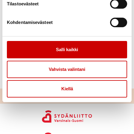
Sydänyhdistys ry, Turun Latu ry ja Varsinais-Suomen
Tilastoevästeet
Sydänpiiri ry.
Kohdentamisevästeet
Salli kaikki
Vahvista valintani
Kiellä