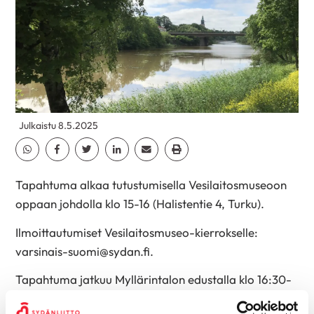
Julkaistu 8.5.2025
Jaa Whatsapp
Jaa Facebook
Jaa Twitter
Jaa Linkedin
Jaa Email
Jaa Print
Tapahtuma alkaa tutustumisella Vesilaitosmuseoon
oppaan johdolla klo 15-16 (Halistentie 4, Turku).
Ilmoittautumiset Vesilaitosmuseo-kierrokselle:
varsinais-suomi@sydan.fi.
Tapahtuma jatkuu Myllärintalon edustalla klo 16:30-
18:00 (Valkkimyllynkuja 2, Turku).