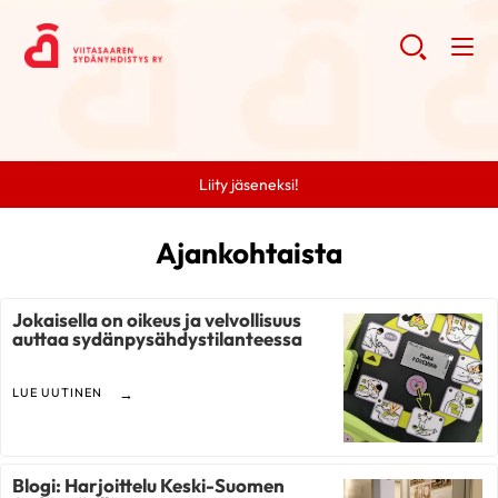
Liity jäseneksi!
Ajankohtaista
Jokaisella on oikeus ja velvollisuus
auttaa sydänpysähdystilanteessa
LUE UUTINEN
Blogi: Harjoittelu Keski-Suomen