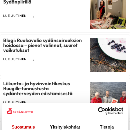
Sydänpiirillä
LUE UUTINEN
Blogi: Ruokavalio sydänsairauksien
hoidossa – pienet valinnat, suuret
vaikutukset
LUE UUTINEN
Liikunta- ja hyvinvointikeskus
Buugille tunnustusta
sydänterveyden edistämisestä
LUE UUTINEN
Saarijärven Seudun Sydänyhdistys
Suostumus
Yksityiskohdat
Tietoja