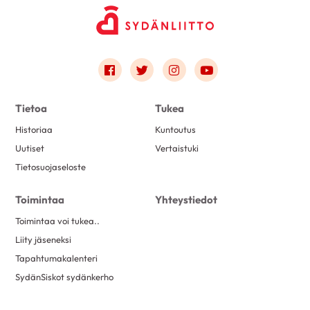
Link to facebook
Link to twitter
Link to instagram
Link to youtube
Tietoa
Tukea
Historiaa
Kuntoutus
Uutiset
Vertaistuki
Tietosuojaseloste
Toimintaa
Yhteystiedot
Toimintaa voi tukea..
Liity jäseneksi
Tapahtumakalenteri
SydänSiskot sydänkerho