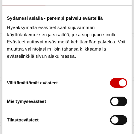
palkittiin menestyksekkäästä
jäsenhankinnasta vuonna 2024
LUE UUTINEN
Sydämesi asialla - parempi palvelu evästeillä
Hyväksymällä evästeet saat sujuvamman
käyttökokemuksen ja sisältöä, joka sopii juuri sinulle.
Sydämen läppätoimenpiteen tai -
Evästeet auttavat myös meitä kehittämään palvelua. Voit
leikkauksen läpikäynyt – vaikuta
muuttaa valintojasi milloin tahansa klikkaamalla
laadukkaan potilasohjauksen
ohjeistukseen
evästelinkkiä sivun alakulmassa.
LUE UUTINEN
Suostumuksen valinta
Välttämättömät evästeet
Sydänyhdistykset vierailulla
Sydänsairaala Novassa:
Yhteistyöllä sydänten parhaaksi
Mieltymysevästeet
LUE UUTINEN
Tilastoevästeet
Keski-Suomen Sydänpiirin