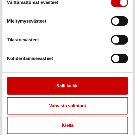
Välttämättömät evästeet
Raimo
75-vuotias
|
Mäntsälä
Poista valinnat
Mieltymysevästeet
KESKUSTELEN AIHEISTA
Iskevä tahdistin
|
Ohitusleikkaus
Tilastoevästeet
Kohdentamisevästeet
Arto
72-vuotias
|
Lappeenranta
KESKUSTELEN AIHEISTA
Salli kaikki
Rytmihäiriöt
Vahvista valintani
Kiellä
Eero
77-vuotias
|
Helsinki