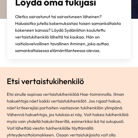
Löydä oma tukijasi
Oletko sairastunut tai sairastuneen läheinen?
Haluaisitko jutella kokemuksistasi toisen samankaltaista
kokeneen kanssa? Löydä Sydänliiton koulutettu
vertaistukihenkilö läheltä tai kaukaa. Hän on
vaitiolovelvollinen tavallinen ihminen, joka auttaa
samankaltaisessa elämäntilanteessa olevaa.
Etsi vertaistukihenkilö
Etsi sinulle sopivaa vertaistukihenkilöä Hae-toiminnolla. Ilman
hakuehtoja näet kaikki vertaistukihenkilöt. Jos rajaat hakua,
näet kriteerejäsi parhaiten vastaavan tukihenkilön ylimpänä.
Vähennä hakuehtoja, jos tuloksia ei näy. Voit hakea tukihenkilöä
myös vain yhdellä hakukriteerillä, esimerkiksi ikä tai sukupuoli.
Voit lähettää viestin tukihenkilölle täyttämällä
yhteydenottolomakkeen. Osaan vertaistukijoista voit olla