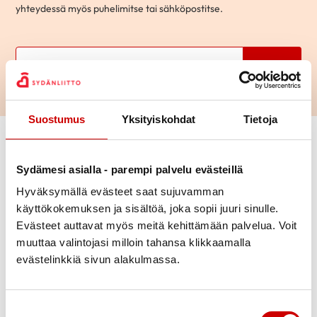
yhteydessä myös puhelimitse tai sähköpostitse.
Hae
Suostumus
Yksityiskohdat
Tietoja
Vaihda suodattimet
Sydämesi asialla - parempi palvelu evästeillä
Aihepiiri
Hyväksymällä evästeet saat sujuvamman
Mikko
käyttökokemuksen ja sisältöä, joka sopii juuri sinulle.
70-vuotias
|
Kotka
Ikä
Evästeet auttavat myös meitä kehittämään palvelua. Voit
KESKUSTELEN AIHEISTA
muuttaa valintojasi milloin tahansa klikkaamalla
Ohitusleikkaus
|
Sepelvaltimotauti
evästelinkkiä sivun alakulmassa.
Kaupunki
Kielitaito
Suostumuksen valinta