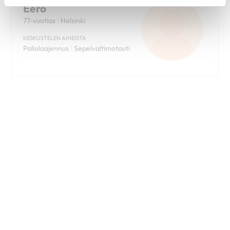
KESKUSTELEN AIHEISTA
Pallolaajennus
|
Sepelvaltimotauti
Leila
63-vuotias
|
Ulvila
KESKUSTELEN AIHEISTA
Sydänsiirto
|
Synnynnäinen
sydänvika
Pirjo
76-vuotias
|
Pori
KESKUSTELEN AIHEISTA
Eteisvärinä
|
Sepelvaltimotauti
|