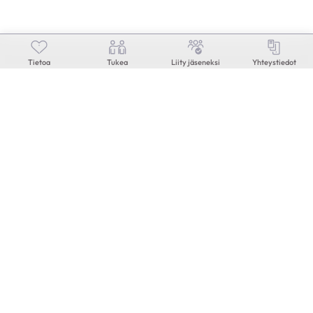
Tietoa
Tukea
Liity jäseneksi
Yhteystiedot
Risto
71-vuotias
|
Lappeenranta
KESKUSTELEN AIHEISTA
Ohitusleikkaus
|
Pallolaajennus
|
Sepelvaltimotauti
LATAA LISÄÄ