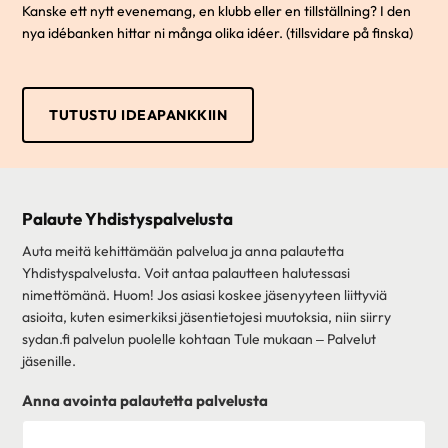
Kanske ett nytt evenemang, en klubb eller en tillställning? I den
nya idébanken hittar ni många olika idéer. (tillsvidare på finska)
TUTUSTU IDEAPANKKIIN
Palaute Yhdistyspalvelusta
Auta meitä kehittämään palvelua ja anna palautetta
Yhdistyspalvelusta. Voit antaa palautteen halutessasi
nimettömänä. Huom! Jos asiasi koskee jäsenyyteen liittyviä
asioita, kuten esimerkiksi jäsentietojesi muutoksia, niin siirry
sydan.fi palvelun puolelle kohtaan Tule mukaan – Palvelut
jäsenille.
Anna avointa palautetta palvelusta