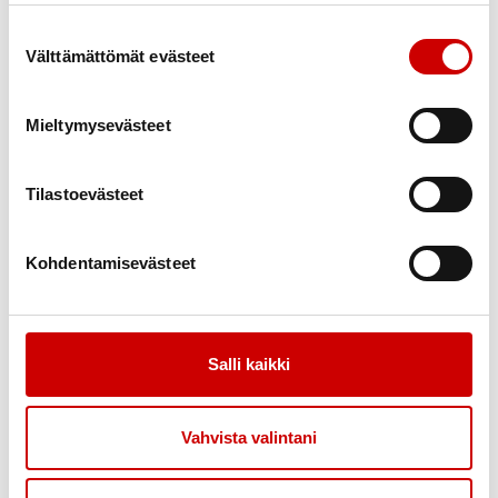
Suostumuksen valinta
Välttämättömät evästeet
Medlemsansvarig
Mieltymysevästeet
Tilastoevästeet
Kohdentamisevästeet
Salli kaikki
Vahvista valintani
Hälsorådgivare (på kommande)