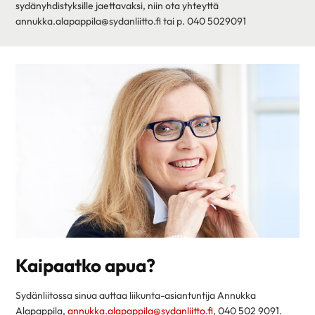
sydänyhdistyksille jaettavaksi, niin ota yhteyttä
annukka.alapappila@sydanliitto.fi tai p. 040 5029091
Kaipaatko apua?
Sydänliitossa sinua auttaa liikunta-asiantuntija Annukka
Alapappila,
annukka.alapappila@sydanliitto.fi
, 040 502 9091.