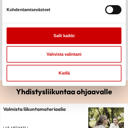
Kohdentamisevästeet
LUE ARTIKKELI
Salli kaikki
Yhteistyö oman kunnan kanssa
Vahvista valintani
LUE ARTIKKELI
Kiellä
Yhdistysliikuntaa ohjaavalle
Valmista liikuntamateriaalia
LUE ARTIKKELI