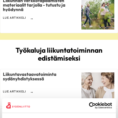
Liikunnan verkkotapaamisten
materiaalit tarjolla - tutustu ja
hyödynnä
LUE ARTIKKELI
Työkaluja liikuntatoiminnan
edistämiseksi
Liikuntavastaavatoiminta
sydänyhdistyksessä
LUE ARTIKKELI
Sydänyhdistyksen
liikuntavastaavan tehtävänkuva