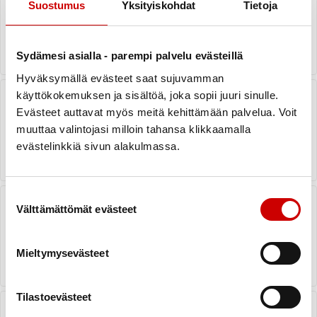
Suostumus
Yksityiskohdat
Tietoja
LUE ARTIKKELI
Sydämesi asialla - parempi palvelu evästeillä
Hyväksymällä evästeet saat sujuvamman
Mahdollisia tehtäviä
käyttökokemuksen ja sisältöä, joka sopii juuri sinulle.
sydänyhdistyksen
Evästeet auttavat myös meitä kehittämään palvelua. Voit
liikuntavastaaville ja vapaaehtoisille
muuttaa valintojasi milloin tahansa klikkaamalla
LUE ARTIKKELI
evästelinkkiä sivun alakulmassa.
Suostumuksen valinta
Yhdistyksen liikuntatoiminnan
Välttämättömät evästeet
kehittäminen työkalun avulla
LUE ARTIKKELI
Mieltymysevästeet
Tilastoevästeet
Lomakkeita ja kyselyitä
yhdistysliikunnan tueksi