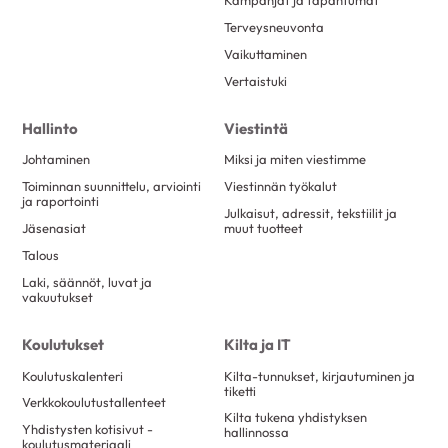
Kampanjat ja tapahtumat
Terveysneuvonta
Vaikuttaminen
Vertaistuki
Hallinto
Viestintä
Johtaminen
Miksi ja miten viestimme
Toiminnan suunnittelu, arviointi
Viestinnän työkalut
ja raportointi
Julkaisut, adressit, tekstiilit ja
Jäsenasiat
muut tuotteet
Talous
Laki, säännöt, luvat ja
vakuutukset
Koulutukset
Kilta ja IT
Koulutuskalenteri
Kilta-tunnukset, kirjautuminen ja
tiketti
Verkkokoulutustallenteet
Kilta tukena yhdistyksen
Yhdistysten kotisivut -
hallinnossa
koulutusmateriaali