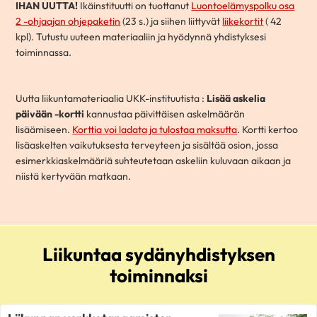
IHAN UUTTA!
Ikäinstituutti on tuottanut
Luontoelämyspolku osa
2 -ohjaajan ohjepaketin
(23 s.) ja siihen liittyvät
liikekortit
( 42
kpl). Tutustu uuteen materiaaliin ja hyödynnä yhdistyksesi
toiminnassa.
Uutta liikuntamateriaalia UKK-instituutista :
Lisää askelia
päivään -kortti
kannustaa päivittäisen askelmäärän
lisäämiseen.
Korttia voi ladata ja tulostaa maksutta
. Kortti kertoo
lisäaskelten vaikutuksesta terveyteen ja sisältää osion, jossa
esimerkkiaskelmääriä suhteutetaan askeliin kuluvaan aikaan ja
niistä kertyvään matkaan.
Liikuntaa sydänyhdistyksen
toiminnaksi