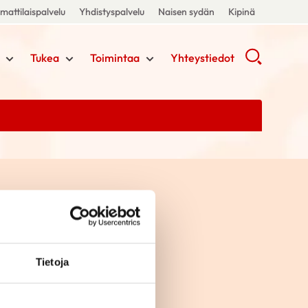
attilaispalvelu
Yhdistyspalvelu
Naisen sydän
Kipinä
Tukea
Toimintaa
Yhteystiedot
Tietoja