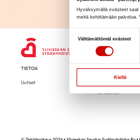
Hyväksymällä evästeet saat s
meitä kehittämään palvelua. V
Suostumuksen valinta
Välttämättömät evästeet
TIETOA
TUKEA
Kiellä
Uutiset
Kuntoutus
Vertaistuki
© Tekijänoikeus 2026 • Ylivieskan Seudun Sydänyhdistys Ry • 