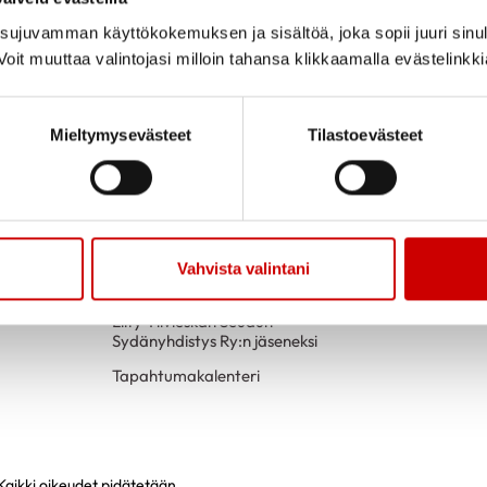
ujuvamman käyttökokemuksen ja sisältöä, joka sopii juuri sinul
oit muuttaa valintojasi milloin tahansa klikkaamalla evästelinkk
Mieltymysevästeet
Tilastoevästeet
TOIMINTAA
YHTEYSTIED
Vahvista valintani
Sydänvertaistukiryhmä
Liity Ylivieskan Seudun
Sydänyhdistys Ry:n jäseneksi
Tapahtumakalenteri
Kaikki oikeudet pidätetään.