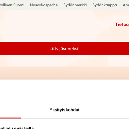
allinen Suomi
Neuvokasperhe
Sydänmerkki
Sydänkauppa
Amm
Tietoa
Liity jäseneksi!
Yksityiskohdat
alvelu evästeillä