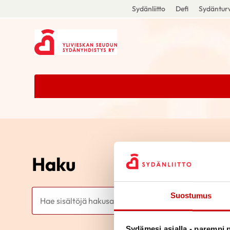
Sydänliitto
Defi
Sydänturv
Haku
Haku
Suostumus
Sydämesi asialla - parempi p