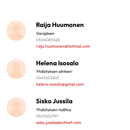
Raija Huumonen
Varajäsen
0504085428
raija.huumonen@hotmail.com
Helena Isosalo
Yhdistyksen sihteeri
0443602861
helena.isosalo@gmail.com
Sisko Jussila
Yhdistyksen hallitus
0503652191
sisko.jussila@kotinet.com