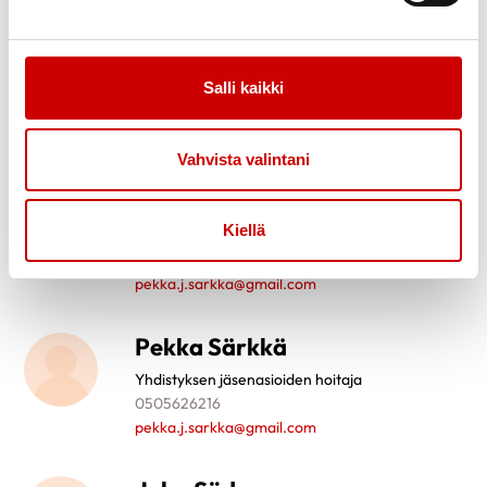
Sinikka Soukka
Salli kaikki
Yhdistyksen puheenjohtaja
0445413156
sinikka.soukka@kotinet.com
Vahvista valintani
Pekka Särkkä
Kiellä
Yhdistyksen hallitus
0505626216
pekka.j.sarkka@gmail.com
Pekka Särkkä
Yhdistyksen jäsenasioiden hoitaja
0505626216
pekka.j.sarkka@gmail.com