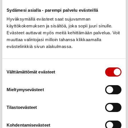
Yhdistyksen hallitus
0407782687
Sydämesi asialla - parempi palvelu evästeillä
soililintonen@gmail.com
Hyväksymällä evästeet saat sujuvamman
käyttökokemuksen ja sisältöä, joka sopii juuri sinulle.
Eija Mastosaari
Evästeet auttavat myös meitä kehittämään palvelua. Voit
muuttaa valintojasi milloin tahansa klikkaamalla
Varajäsen
0503646869
evästelinkkiä sivun alakulmassa.
eija.mastosaari@yahoo.com
Suostumuksen valinta
Pirjo Raasakka
Välttämättömät evästeet
Yhdistyksen hallitus
0407646548
Mieltymysevästeet
pirjobm.raasakka@gmail.com
Inke Saviluoto
Tilastoevästeet
Varajäsen
0407416840
Kohdentamisevästeet
inke.saviluoto@gmail.com