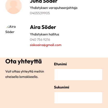
Juha Söder
Yhdistyksen varapuheenjohtaja
0405539905
Aira Söder
Yhdistyksen hallitus
040 756 9216
siskoaira@gmail.com
Ota yhteyttä
Etunimi
Voit ottaa yhteyttä meihin
oheisella lomakkeella.
Sukunimi