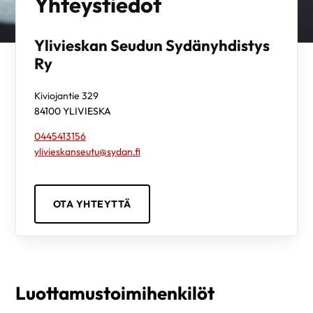
Yhteystiedot
Ylivieskan Seudun Sydänyhdistys
Ry
Kiviojantie 329
84100
YLIVIESKA
0445413156
ylivieskanseutu@sydan.fi
OTA YHTEYTTÄ
Luottamustoimihenkilöt