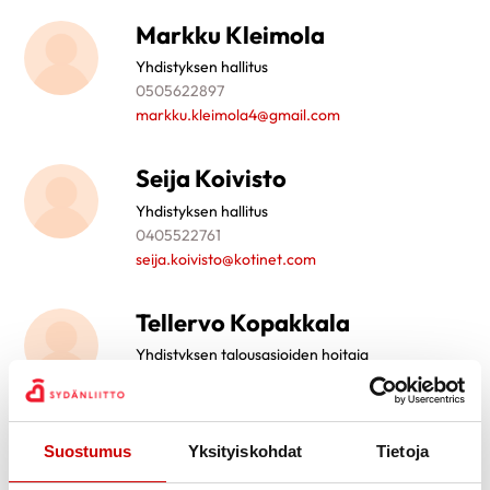
Markku Kleimola
Yhdistyksen hallitus
0505622897
markku.kleimola4@gmail.com
Seija Koivisto
Yhdistyksen hallitus
0405522761
seija.koivisto@kotinet.com
Tellervo Kopakkala
Yhdistyksen talousasioiden hoitaja
0440302857
tellervo.kopakkala@kotinet.com
Suostumus
Yksityiskohdat
Tietoja
Suoma Lintonen