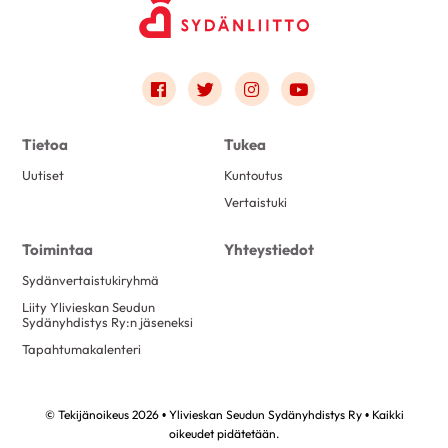
Link to facebook
Link to twitter
Link to instagram
Link to youtube
Tietoa
Tukea
Uutiset
Kuntoutus
Vertaistuki
Toimintaa
Yhteystiedot
Sydänvertaistukiryhmä
Liity Ylivieskan Seudun
Sydänyhdistys Ry:n jäseneksi
Tapahtumakalenteri
© Tekijänoikeus 2026 • Ylivieskan Seudun Sydänyhdistys Ry • Kaikki
oikeudet pidätetään.