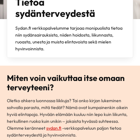
Tietoa
sydänterveydestä
Sydan.fi verkkopalvelumme tarjoaa monipuolista tietoa
niin sydänsairauksista, niiden hoidosta, liikunnasta,
ruoasta, unesta ja muista elintavoista sekä mielen
hyvinvoinnista.
Miten voin vaikuttaa itse omaan
terveyteeni?
Oletko ahkera luonnossa liikkuja? Tai onko kirjan lukeminen
sohvalla parasta, mitä tiedät? Nämä ovat kumpainenkin oikein
hyviä elintapoja. Hyvään elämään kuuluu niin lepo kuin liikunta,
herkullinen ruoka kuin unikin – jokaista hyvässä suhteessa.
Olemme keränneet
sydan.fi
-verkkopalveluun paljon tietoa
sydänterveydestä ja hyvinvoinnista.