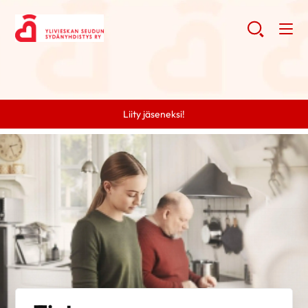
Liity jäseneksi!