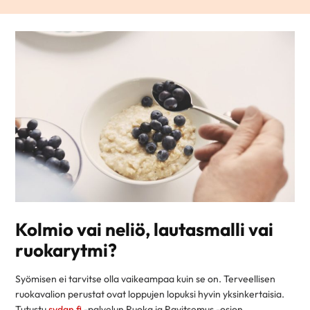
Kolmio vai neliö, lautasmalli vai
ruokarytmi?
Syömisen ei tarvitse olla vaikeampaa kuin se on. Terveellisen
ruokavalion perustat ovat loppujen lopuksi hyvin yksinkertaisia.
Tutustu
sydan.fi
-palvelun Ruoka ja Ravitsemus -osion