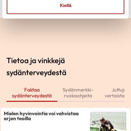
Kiellä
Tietoa ja vinkkejä
sydänterveydestä
Faktaa
Sydänmerkki-
Juttuja j
sydänterveydestä
ruokaohjeita
vertaistarin
Mielen hyvinvointia voi vahvistaa
arjen teoilla