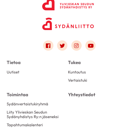
Link to facebook
Link to twitter
Link to instagram
Link to youtube
Tietoa
Tukea
Uutiset
Kuntoutus
Vertaistuki
Toimintaa
Yhteystiedot
Sydänvertaistukiryhmä
Liity Ylivieskan Seudun
Sydänyhdistys Ry:n jäseneksi
Tapahtumakalenteri