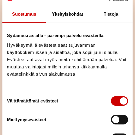
Suostumus
Yksityiskohdat
Tietoja
Sydämesi asialla - parempi palvelu evästeillä
Hyväksymällä evästeet saat sujuvamman
käyttökokemuksen ja sisältöä, joka sopii juuri sinulle.
Liity jäseneksi
Evästeet auttavat myös meitä kehittämään palvelua. Voit
muuttaa valintojasi milloin tahansa klikkaamalla
evästelinkkiä sivun alakulmassa.
Jäsenenä olet osa suurta sydänyhteisöä. Jäsenenä tuet
paikallista, alueellista ja valtakunnallista sydäntyötä.
Järjestämme yhdessä alueemme piirin kanssa toimintaa,
tarjoamme mahdollisuuden kokemusten jakamiseen sekä
Suostumuksen valinta
annamme vertaistukea. Liittymällä jäseneksi saat neljä kertaa
Välttämättömät evästeet
vuodessa ilmestyvän laadukkaan Sydän-lehden, joka tarjoaa
ajankohtaista tietoa sydänterveydestä.
Mieltymysevästeet
LIITY JÄSENEKSI