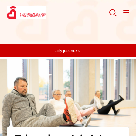
Liity jäseneksi!