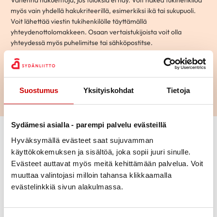
myös vain yhdellä hakukriteerillä, esimerkiksi ikä tai sukupuoli.
Voit lähettää viestin tukihenkilölle täyttämällä
yhteydenottolomakkeen. Osaan vertaistukijoista voit olla
yhteydessä myös puhelimitse tai sähköpostitse.
Hae
Suostumus
Yksityiskohdat
Tietoja
Sydämesi asialla - parempi palvelu evästeillä
Vaihda suodattimet
Hyväksymällä evästeet saat sujuvamman
käyttökokemuksen ja sisältöä, joka sopii juuri sinulle.
Aihepiiri
Evästeet auttavat myös meitä kehittämään palvelua. Voit
muuttaa valintojasi milloin tahansa klikkaamalla
evästelinkkiä sivun alakulmassa.
Ikä
Kaupunki