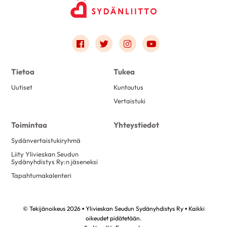
Link to facebook
Link to twitter
Link to instagram
Link to youtube
Tietoa
Tukea
Uutiset
Kuntoutus
Vertaistuki
Toimintaa
Yhteystiedot
Sydänvertaistukiryhmä
Liity Ylivieskan Seudun
Sydänyhdistys Ry:n jäseneksi
Tapahtumakalenteri
© Tekijänoikeus 2026 • Ylivieskan Seudun Sydänyhdistys Ry • Kaikki
oikeudet pidätetään.