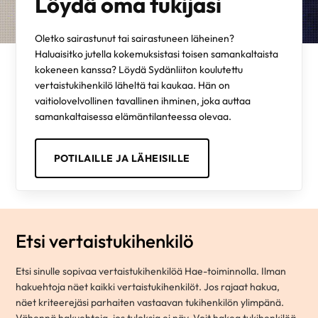
Löydä oma tukijasi
Oletko sairastunut tai sairastuneen läheinen?
Haluaisitko jutella kokemuksistasi toisen samankaltaista
kokeneen kanssa? Löydä Sydänliiton koulutettu
vertaistukihenkilö läheltä tai kaukaa. Hän on
vaitiolovelvollinen tavallinen ihminen, joka auttaa
samankaltaisessa elämäntilanteessa olevaa.
POTILAILLE JA LÄHEISILLE
Etsi vertaistukihenkilö
Etsi sinulle sopivaa vertaistukihenkilöä Hae-toiminnolla. Ilman
hakuehtoja näet kaikki vertaistukihenkilöt. Jos rajaat hakua,
näet kriteerejäsi parhaiten vastaavan tukihenkilön ylimpänä.
Vähennä hakuehtoja, jos tuloksia ei näy. Voit hakea tukihenkilöä