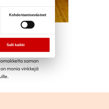
Kohdentamisevästeet
cebook
Jaa Twitter
Jaa Linkedin
Jaa Email
Jaa Print
Salli kaikki
lukuntayhtymä Kallion
ä lomakkeita saman
 on monia vinkkejä
ille.