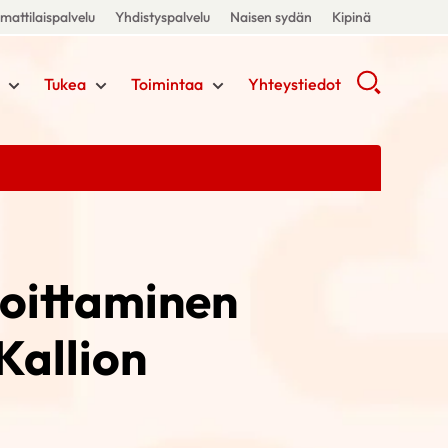
attilaispalvelu
Yhdistyspalvelu
Naisen sydän
Kipinä
Tukea
Toimintaa
Yhteystiedot
oittaminen
Kallion