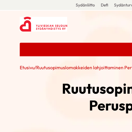
Sydänliitto
Defi
Sydänturv
Etusivu
/
Ruutusopimuslomakkeiden lahjoittaminen Peru
Ruutusopi
Perusp