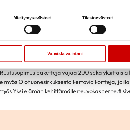
Mieltymysevästeet
Tilastoevästeet
2021
Jaa sivu
Jaa Whatsapp
Jaa Fa
.2021
Vahvista valintani
dänyhdistys on lahjoittanut 22.10.2021 Peruspalve
 Ruutusopimus paketteja vajaa 200 sekä yksittäisi
myös Olohuonesirkuksesta kertovia kortteja, joilla
 myös Yksi elämän kehittämälle neuvokasperhe.fi sivu