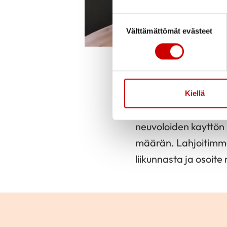
Suostumuksen valinta
Välttämättömät evästeet
Sinikka Soukka
Julkaistu 24.10.
Päivitetty 30.10
Kiellä
Ylivieskan Seudun Sy
neuvoloiden kayttön
määrän. Lahjoitimme 
liikunnasta ja osoite