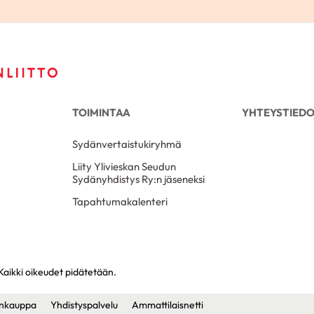
TOIMINTAA
YHTEYSTIED
Sydänvertaistukiryhmä
Liity Ylivieskan Seudun
Sydänyhdistys Ry:n jäseneksi
Tapahtumakalenteri
Kaikki oikeudet pidätetään.
nkauppa
Yhdistyspalvelu
Ammattilaisnetti