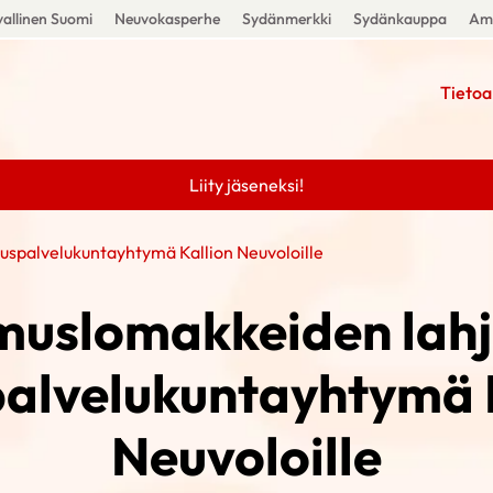
allinen Suomi
Neuvokasperhe
Sydänmerkki
Sydänkauppa
Amm
Tietoa
Liity jäseneksi!
spalvelukuntayhtymä Kallion Neuvoloille
muslomakkeiden lahj
alvelukuntayhtymä 
Neuvoloille