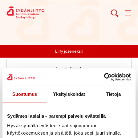
Liity jäseneksi!
1 posts found.
Date selected:
joulukuu 2022
Clear search
Suostumus
Yksityiskohdat
Tietoja
Search
Sydämesi asialla - parempi palvelu evästeillä
Search
Categories
Hyväksymällä evästeet saat sujuvamman
Ei kategorioita
Archive
käyttökokemuksen ja sisältöä, joka sopii juuri sinulle.