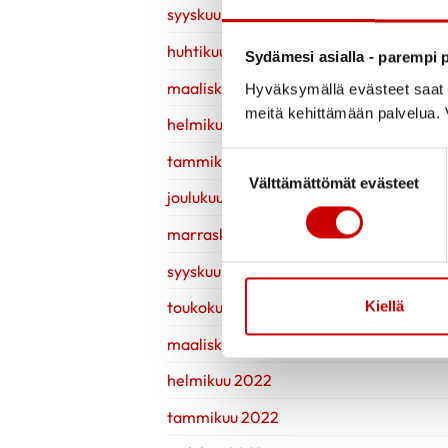
syyskuu 2023
huhtikuu 2023
Sydämesi asialla - parempi p
maaliskuu 2023
Hyväksymällä evästeet saat s
meitä kehittämään palvelua. V
helmikuu 2023
tammikuu 2023
Suostumuksen valinta
Välttämättömät evästeet
joulukuu 2022
marraskuu 2022
syyskuu 2022
Kiellä
toukokuu 2022
maaliskuu 2022
helmikuu 2022
tammikuu 2022