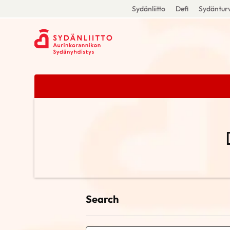
Sydänliitto
Defi
Sydänturv
Search