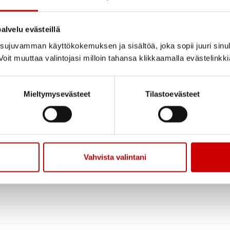
alvelu evästeillä
ujuvamman käyttökokemuksen ja sisältöä, joka sopii juuri sinul
oit muuttaa valintojasi milloin tahansa klikkaamalla evästelinkk
Mieltymysevästeet
Tilastoevästeet
Vahvista valintani