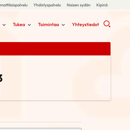
attilaispalvelu
Yhdistyspalvelu
Naisen sydän
Kipinä
Tukea
Toimintaa
Yhteystiedot
3