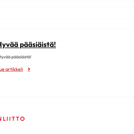
Hyvää pääsiäistä!
yvää pääsiäistä!
ue artikkeli