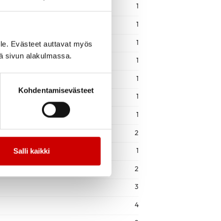
1
1
1
le. Evästeet auttavat myös
iä sivun alakulmassa.
1
1
Kohdentamisevästeet
1
1
2
1
Salli kaikki
2
3
4