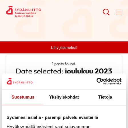
Liity jäseneksi!
1 posts found.
Date selected:
joulukuu 2023
Clear search
Suostumus
Yksityiskohdat
Tietoja
Search
Search
Categories
Sydämesi asialla - parempi palvelu evästeillä
Ei kategorioita
Archive
Hyväksymällä evästeet saat sujuvamman