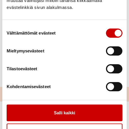
Tule tapaamaan meitä ja
muuttaa valintojasi milloin tahansa klikkaamalla
evästelinkkiä sivun alakulmassa.
tutustumaan toimintaamme!
Kahvitarjoilu!
Suostumuksen valinta
Välttämättömät evästeet
Mieltymysevästeet
Tilastoevästeet
Kohdentamisevästeet
Salli kaikki