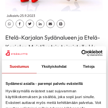
Julkaistu 25.9.2023
Jaa Whatsapp
Jaa Facebook
Jaa Twitter
Jaa Linkedin
Jaa Email
Jaa Print
Etelä-Karjalan Sydänalueen ja Etelä-
Karjalan Muistiluotsin toimistolla klo
9-11.30 (Valtakatu 64).
Suostumus
Yksityiskohdat
Tietoja
Terveysmittauksia:
Verenpaineen mittaus -> maksuton
Sydämesi asialla - parempi palvelu evästeillä
Verensokeri- ja kolesterolimittaus ->
Hyväksymällä evästeet saat sujuvamman
10 €
käyttökokemuksen ja sisältöä, joka sopii juuri sinulle.
Evästeet auttavat myös meitä kehittämään palvelua. Voit