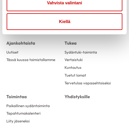
Vahvista valintani
Kiellä
Link to facebook
Link to twitter
Link to instagram
Link to youtube
Ajankohtaista
Tukea
Uutiset
Sydäntuki-toiminta
Tässä kuussa toimistollamme
Vertaistuki
Kuntoutus
Tuetut lomat
Tervetuloa vapaaehtoiseksi
Toimintaa
Yhdistyksille
Paikallinen sydäntoiminta
Tapahtumakalenteri
Liity jäseneksi