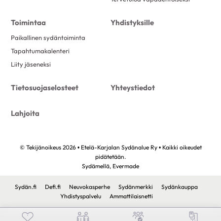
Toimintaa
Yhdistyksille
Paikallinen sydäntoiminta
Tapahtumakalenteri
Liity jäseneksi
Tietosuojaselosteet
Yhteystiedot
Lahjoita
© Tekijänoikeus 2026 • Etelä-Karjalan Sydänalue Ry • Kaikki oikeudet
pidätetään.
Sydämellä,
Evermade
Sydän.fi
Defi.fi
Neuvokasperhe
Sydänmerkki
Sydänkauppa
Yhdistyspalvelu
Ammattilaisnetti