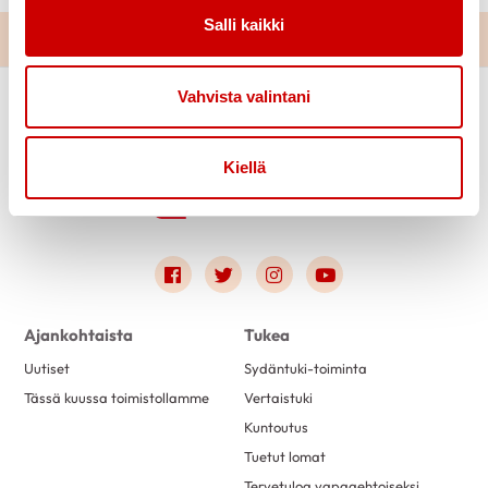
Salli kaikki
Vahvista valintani
Kiellä
Link to facebook
Link to twitter
Link to instagram
Link to youtube
Ajankohtaista
Tukea
Uutiset
Sydäntuki-toiminta
Tässä kuussa toimistollamme
Vertaistuki
Kuntoutus
Tuetut lomat
Tervetuloa vapaaehtoiseksi