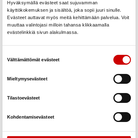
Johanna on töissä Sydäntuki-toiminnassa joulukuun
Hyväksymällä evästeet saat sujuvamman
2021 puoleen väliin saakka. Jos sinulla on tarvetta
käyttökokemuksen ja sisältöä, joka sopii juuri sinulle.
digitietouteen, soita tai tule käymään toimistolla
Evästeet auttavat myös meitä kehittämään palvelua. Voit
muuttaa valintojasi milloin tahansa klikkaamalla
Valtakadulla. Johannan puhelinnumero on 044 311
evästelinkkiä sivun alakulmassa.
1551.
Suostumuksen valinta
Välttämättömät evästeet
Mieltymysevästeet
Tilastoevästeet
Kohdentamisevästeet