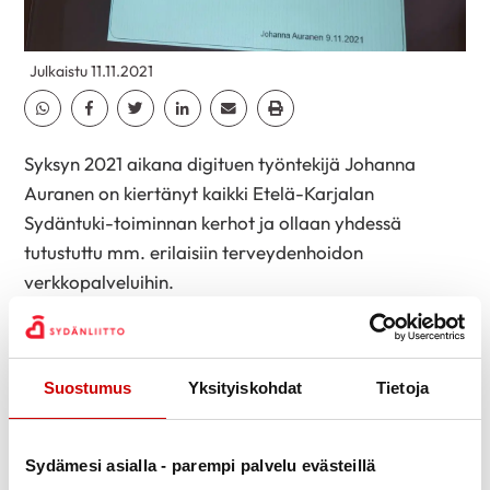
Julkaistu 11.11.2021
Jaa Whatsapp
Jaa Facebook
Jaa Twitter
Jaa Linkedin
Jaa Email
Jaa Print
Syksyn 2021 aikana digituen työntekijä Johanna
Auranen on kiertänyt kaikki Etelä-Karjalan
Sydäntuki-toiminnan kerhot ja ollaan yhdessä
tutustuttu mm. erilaisiin terveydenhoidon
verkkopalveluihin.
Suostumus
Yksityiskohdat
Tietoja
Sydämesi asialla - parempi palvelu evästeillä