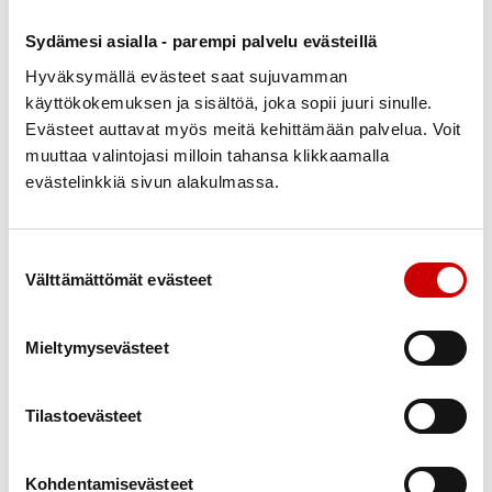
ma 13.3. klo 13.30-15 Ylämaan Marttala,
Sydämesi asialla - parempi palvelu evästeillä
Ylämaantie 3003
Hyväksymällä evästeet saat sujuvamman
käyttökokemuksen ja sisältöä, joka sopii juuri sinulle.
ke 12.4. klo 10-11.30 Parikkalan Kirnu,
Evästeet auttavat myös meitä kehittämään palvelua. Voit
Parikkalantie 24
muuttaa valintojasi milloin tahansa klikkaamalla
evästelinkkiä sivun alakulmassa.
ke 12.4. klo 13.30-15 Rautjärven Sopukka,
Roihankatu 1
Suostumuksen valinta
Välttämättömät evästeet
pe 5.5. klo 10-11.30 Imatra Olavinkulma,
Olavinkatu 13
Mieltymysevästeet
ti 16.5. klo 10-11.30 Lpr IsoApu, Kauppakatu 63
to 1.6. klo 10-11.30 Heituinlahden Nuorisoseuran
Tilastoevästeet
talo, Tuohikotintie 1266
Kohdentamisevästeet
Tilaisuudet järjestetään yhteistyössä Etelä-Karjalan