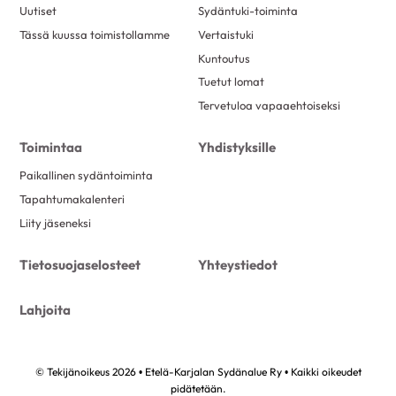
Uutiset
Sydäntuki-toiminta
Tässä kuussa toimistollamme
Vertaistuki
Kuntoutus
Tuetut lomat
Tervetuloa vapaaehtoiseksi
Toimintaa
Yhdistyksille
Paikallinen sydäntoiminta
Tapahtumakalenteri
Liity jäseneksi
Tietosuojaselosteet
Yhteystiedot
Lahjoita
© Tekijänoikeus 2026 • Etelä-Karjalan Sydänalue Ry • Kaikki oikeudet
pidätetään.