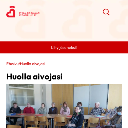
Liity jäseneksi!
Etusivu
/
Huolla aivojasi
Huolla aivojasi