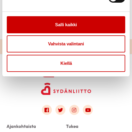
hyvinvointialueen ja Etelä-Karjalan Muistiluotsin
kanssa.
Salli kaikki
Tervetuloa!
Vahvista valintani
Kiellä
Link to facebook
Link to twitter
Link to instagram
Link to youtube
Ajankohtaista
Tukea