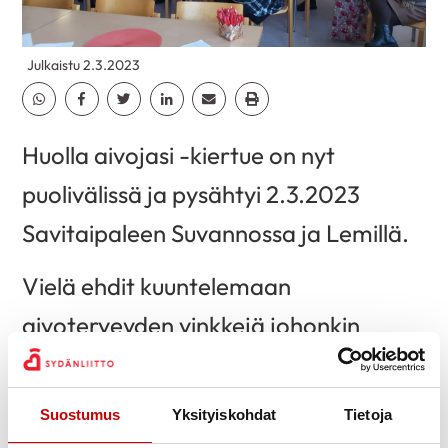
Julkaistu 2.3.2023
Jaa Whatsapp
Jaa Facebook
Jaa Twitter
Jaa Linkedin
Jaa Email
Jaa Print
Huolla aivojasi -kiertue on nyt
puolivälissä ja pysähtyi 2.3.2023
Savitaipaleen Suvannossa ja Lemillä.
Vielä ehdit kuuntelemaan
aivoterveyden vinkkejä johonkin
seuraavista paikoista:
ma 6.3. klo 13-14.30 Ruokolahti Elvinkulma,
Suostumus
Yksityiskohdat
Tietoja
Matintie 14-16