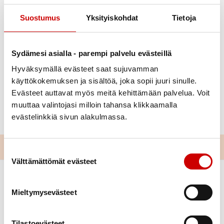
Suostumus
Yksityiskohdat
Tietoja
Julkaistu 21.12.2021
Jaa Whatsapp
Jaa Facebook
Jaa Twitter
Jaa Linkedin
Jaa Email
Jaa Print
Sydämesi asialla - parempi palvelu evästeillä
Hyväksymällä evästeet saat sujuvamman
Sydänpiirin toimisto on suljettu 22.12.21-2.1.22.
käyttökokemuksen ja sisältöä, joka sopii juuri sinulle.
Evästeet auttavat myös meitä kehittämään palvelua. Voit
Hyvää Joulua ja onnea vuodelle 2022!
muuttaa valintojasi milloin tahansa klikkaamalla
evästelinkkiä sivun alakulmassa.
Suostumuksen valinta
Välttämättömät evästeet
Mieltymysevästeet
Tilastoevästeet