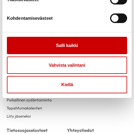
Kohdentamisevästeet
Link to facebook
Link to twitter
Link to instagram
Link to youtube
Ajankohtaista
Tukea
Uutiset
Sydäntuki-toiminta
Salli kaikki
Tässä kuussa toimistollamme
Vertaistuki
Kuntoutus
Vahvista valintani
Tuetut lomat
Tervetuloa vapaaehtoiseksi
Kiellä
Toimintaa
Yhdistyksille
Paikallinen sydäntoiminta
Tapahtumakalenteri
Liity jäseneksi
Tietosuojaselosteet
Yhteystiedot