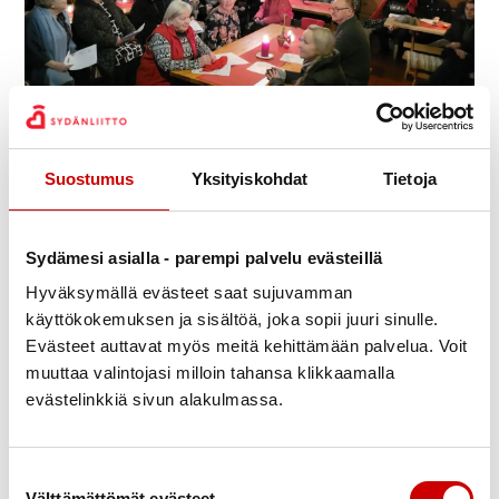
Julkaistu 29.11.2023
Päivitetty 11.12.2023
Jaa Whatsapp
Jaa Facebook
Jaa Twitter
Jaa Linkedin
Jaa Email
Jaa Print
Suostumus
Yksityiskohdat
Tietoja
Imatran Sydänjaostolla oli tunnelmalliset
pikkujoulut. Joululauluja, puuroa ja torttukahvit.
Sydämesi asialla - parempi palvelu evästeillä
Laulattajana oli Merja Purovaara ja säestäjänä
Hyväksymällä evästeet saat sujuvamman
käyttökokemuksen ja sisältöä, joka sopii juuri sinulle.
Topi Hartikainen.
Evästeet auttavat myös meitä kehittämään palvelua. Voit
Voi jospa olisin ollut mukana…
muuttaa valintojasi milloin tahansa klikkaamalla
evästelinkkiä sivun alakulmassa.
Suostumuksen valinta
Välttämättömät evästeet