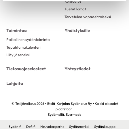
Kuntoutus
Tuetut lomat
Tervetuloa vapaaehtoiseksi
Toimintaa
Yhdistyksille
Paikallinen sydäntoiminta
Tapahtumakalenteri
Liity jäseneksi
Tietosuojaselosteet
Yhteystiedot
Lahjoita
© Tekijänoikeus 2026 • Etelä-Karjalan Sydänalue Ry • Kaikki oikeudet
pidätetään.
Sydämellä,
Evermade
Sydän.fi
Defi.fi
Neuvokasperhe
Sydänmerkki
Sydänkauppa