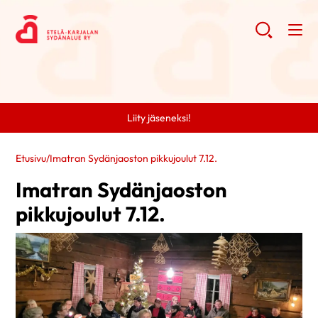
Liity jäseneksi!
Etusivu
/
Imatran Sydänjaoston pikkujoulut 7.12.
Imatran Sydänjaoston
pikkujoulut 7.12.