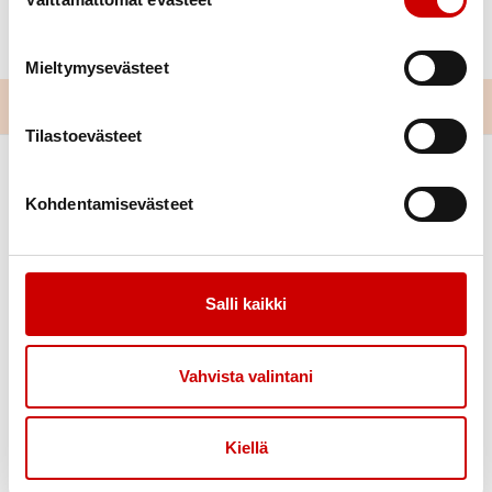
Mieltymysevästeet
Tilastoevästeet
Kohdentamisevästeet
Salli kaikki
Link to facebook
Link to twitter
Link to instagram
Link to youtube
Vahvista valintani
Ajankohtaista
Tukea
Uutiset
Sydäntuki-toiminta
Kiellä
Tässä kuussa toimistollamme
Vertaistuki