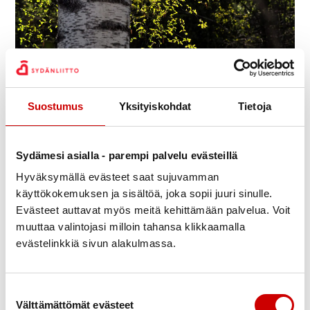
Julkaistu 22.6.2022
Jaa Whatsapp
Jaa Facebook
Jaa Twitter
Jaa Linkedin
Jaa Email
Jaa Print
Suostumus
Yksityiskohdat
Tietoja
Etsimme ensi vuoden 2023 seinäkalenteriin
eteläkarjalaisia luontokuvia eri vuodenaikoina. Kuva
Sydämesi asialla - parempi palvelu evästeillä
voi olla kameralla tai kännykällä otettu, minimissään
Hyväksymällä evästeet saat sujuvamman
2 MT. Kuvia kannattaa lähettää ”matalalla
käyttökokemuksen ja sisältöä, joka sopii juuri sinulle.
kynnyksellä” 🙂
Evästeet auttavat myös meitä kehittämään palvelua. Voit
muuttaa valintojasi milloin tahansa klikkaamalla
Lähetä kuvat toimistomme sähköpostiosoitteeseen
evästelinkkiä sivun alakulmassa.
toimisto.lpr@sydan.fi
Kuvia voit lähettää aina syyskuuhun 2022 saakka.
Suostumuksen valinta
Valitsemme sen jälkeen kuvat kalenteriin.
Välttämättömät evästeet