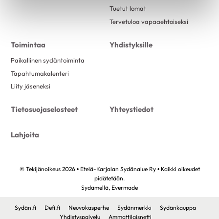
Tuetut lomat
Tervetuloa vapaaehtoiseksi
Toimintaa
Yhdistyksille
Paikallinen sydäntoiminta
Tapahtumakalenteri
Liity jäseneksi
Tietosuojaselosteet
Yhteystiedot
Lahjoita
© Tekijänoikeus 2026 • Etelä-Karjalan Sydänalue Ry • Kaikki oikeudet
pidätetään.
Sydämellä,
Evermade
Sydän.fi
Defi.fi
Neuvokasperhe
Sydänmerkki
Sydänkauppa
Yhdistyspalvelu
Ammattilaisnetti