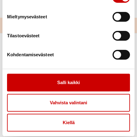
Lisätietoja toimisto.lpr@sydan.fi, puh. 044 311 1554
Mieltymysevästeet
Tilastoevästeet
Kohdentamisevästeet
Salli kaikki
Link to facebook
Link to twitter
Link to instagram
Link to youtube
Vahvista valintani
Ajankohtaista
Tukea
Uutiset
Sydäntuki-toiminta
Kiellä
Tässä kuussa toimistollamme
Vertaistuki
Kuntoutus