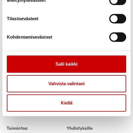
Mieltymysevästeet
Tilastoevästeet
Kohdentamisevästeet
Link to facebook
Link to twitter
Link to instagram
Link to youtube
Salli kaikki
Ajankohtaista
Tukea
Uutiset
Sydäntuki-toiminta
Vahvista valintani
Tässä kuussa toimistollamme
Vertaistuki
Kuntoutus
Kiellä
Tuetut lomat
Tervetuloa vapaaehtoiseksi
Toimintaa
Yhdistyksille