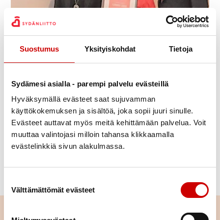
Julkaistu 23.5.2022
Suostumus
Yksityiskohdat
Tietoja
Jaa Whatsapp
Jaa Facebook
Jaa Twitter
Jaa Linkedin
Jaa Email
Jaa Print
Sydämesi asialla - parempi palvelu evästeillä
Liikkuva juhla -konsepti toi Luumäen
Hyväksymällä evästeet saat sujuvamman
Sydänyhdistykselle Liekki-palkinnon !
käyttökokemuksen ja sisältöä, joka sopii juuri sinulle.
Palkinnon luovutti Sydänliiton puheenjohtaja Panu
Evästeet auttavat myös meitä kehittämään palvelua. Voit
muuttaa valintojasi milloin tahansa klikkaamalla
Routila 23.5.2022 Sydänliiton kevätkokouksen
evästelinkkiä sivun alakulmassa.
yhteydessä Luumäen Sydänyhdistys ry:n
puheenjohtaja Annikki Hyytiäiselle ja hallituksen
aktiivi Arja Pesarille.
Suostumuksen valinta
Välttämättömät evästeet