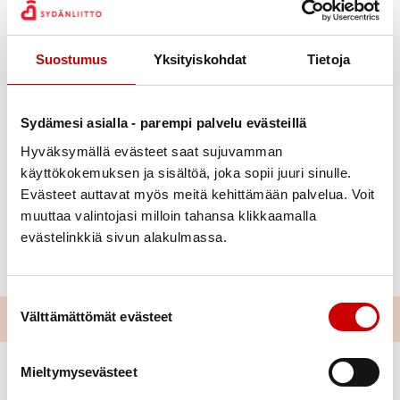
Kati Palviainen
Suostumus
Yksityiskohdat
Tietoja
Julkaistu 21.5.2021
Päivitetty 3.6.2021
Jaa Whatsapp
Jaa Facebook
Jaa Twitter
Jaa Linkedin
Jaa Email
Jaa Print
Sydämesi asialla - parempi palvelu evästeillä
Hyväksymällä evästeet saat sujuvamman
Mieli ry järjestää yhteistyökumppaneiden kanssa
käyttökokemuksen ja sisältöä, joka sopii juuri sinulle.
tapahtumaviikon.
Evästeet auttavat myös meitä kehittämään palvelua. Voit
muuttaa valintojasi milloin tahansa klikkaamalla
http://mieliek.fi/mhaw
evästelinkkiä sivun alakulmassa.
Kannattaa osallistua!
Suostumuksen valinta
Välttämättömät evästeet
Mieltymysevästeet