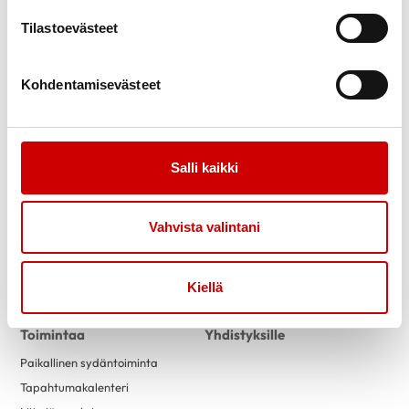
Tilastoevästeet
Kohdentamisevästeet
Link to facebook
Link to twitter
Link to instagram
Link to youtube
Ajankohtaista
Tukea
Salli kaikki
Uutiset
Sydäntuki-toiminta
Tässä kuussa toimistollamme
Vertaistuki
Vahvista valintani
Kuntoutus
Tuetut lomat
Kiellä
Tervetuloa vapaaehtoiseksi
Toimintaa
Yhdistyksille
Paikallinen sydäntoiminta
Tapahtumakalenteri