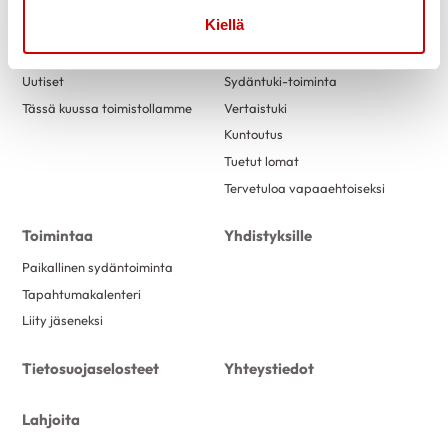
Kiellä
Ajankohtaista
Tukea
Uutiset
Sydäntuki-toiminta
Tässä kuussa toimistollamme
Vertaistuki
Kuntoutus
Tuetut lomat
Tervetuloa vapaaehtoiseksi
Toimintaa
Yhdistyksille
Paikallinen sydäntoiminta
Tapahtumakalenteri
Liity jäseneksi
Tietosuojaselosteet
Yhteystiedot
Lahjoita