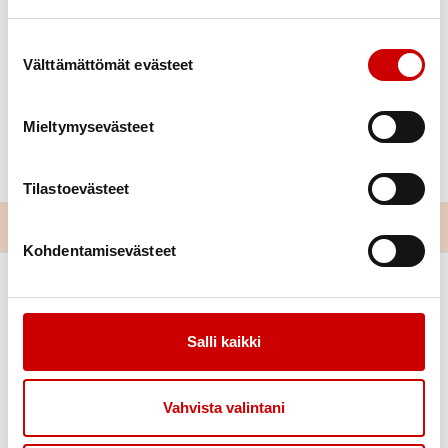
Suostumuksen valinta
Välttämättömät evästeet
Mieltymysevästeet
Tilastoevästeet
Kohdentamisevästeet
Salli kaikki
Vahvista valintani
Link to facebook
Link to twitter
Link to instagram
Link to youtube