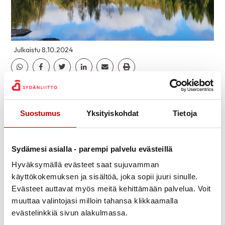
Julkaistu 8.10.2024
Jaa Whatsapp
Jaa Facebook
Jaa Twitter
Jaa Linkedin
Jaa Email
Jaa Print
Sää suosi Hiitola
njoen tapahtumaa.
Maisemat olivat hienot ja eväät
Suostumus
Yksityiskohdat
Tietoja
maistuivat ulkoilmassa!
Sydämesi asialla - parempi palvelu evästeillä
Hyväksymällä evästeet saat sujuvamman
käyttökokemuksen ja sisältöä, joka sopii juuri sinulle.
Evästeet auttavat myös meitä kehittämään palvelua. Voit
muuttaa valintojasi milloin tahansa klikkaamalla
evästelinkkiä sivun alakulmassa.