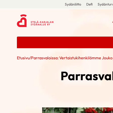
Sydänliitto
Defi
Sydänturv
Etusivu
/
Parrasvaloissa: Vertaistukihenkilömme Jouko 
Parrasva