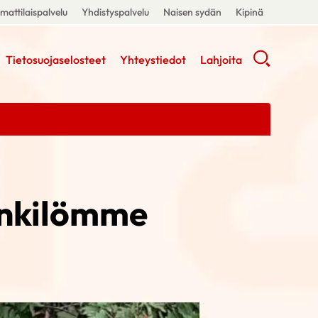
attilaispalvelu
Yhdistyspalvelu
Naisen sydän
Kipinä
Tietosuojaselosteet
Yhteystiedot
Lahjoita
enkilömme