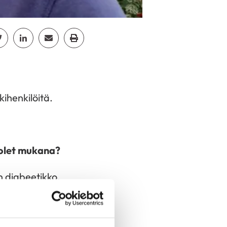
cebook
Jaa Twitter
Jaa Linkedin
Jaa Email
Jaa Print
ihenkilöitä.
 olet mukana?
in diabeetikko.
listuin 2009. Toimin