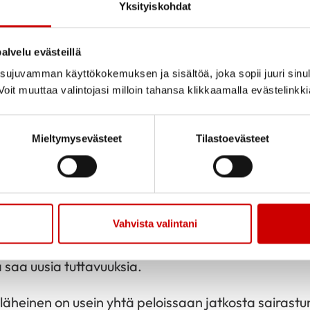
Yksityiskohdat
enkilönä ja käyn noin kerran kuukaudessa Etelä-Ka
änosastolla vertaistukena. Juttelen turuilla ja toreil
alvelu evästeillä
ku niin haluaa.
ujuvamman käyttökokemuksen ja sisältöä, joka sopii juuri sinul
 läheistukihenkilönä mieheni, Joukon sairastuttua.
oit muuttaa valintojasi milloin tahansa klikkaamalla evästelinkk
to 5 käynneillä.
Mieltymysevästeet
Tilastoevästeet
at lähettää sydänsairastuneille?
selle tärkeä elin, mutta vaikka se sairastuisi, nyky
Vahvista valintani
massa elämässä eteenpäin. Sydäntuki-toiminta an
a saa uusia tuttavuuksia.
läheinen on usein yhtä peloissaan jatkosta sairast