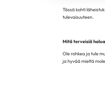
Tässä kohti läheistu
tulevaisuuteen.
Mitä terveisiä halu
Ole rohkea ja tule m
ja hyvää mieltä mol