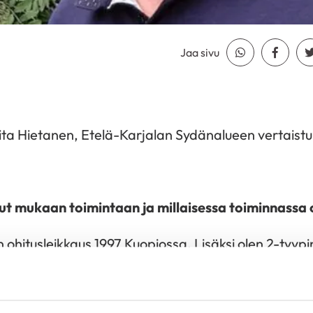
Jaa sivu
Jaa Whatsapp
Jaa Fa
a Hietanen, Etelä-Karjalan Sydänalueen vertaistuk
llut mukaan toimintaan ja millaisessa toiminnassa
in ohitusleikkaus 1997 Kuopiossa. Lisäksi olen 2-tyyp
toja on tehty vuosien mittaan muutaman kerran.
en liityin sydänyhdistykseen, ja Tulppa-ryhmään osal