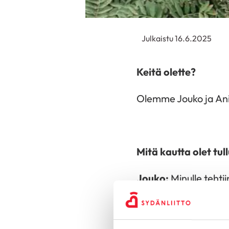
Julkaistu 16.6.2025
Keitä olette?
Olemme Jouko ja Anit
Mitä kautta olet tu
Jouko:
Minulle tehti
Sähköisiä rytminsiir
Sairastumiseni jälke