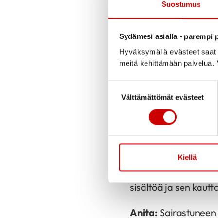
Suostumus
nykyään vertaistukih
Keskussairaalassa syd
Sydämesi asialla - parempi p
sydänasioista, jos jo
Hyväksymällä evästeet saat s
Anita:
Olen toiminut
meitä kehittämään palvelua. V
keskussairaalan osas
Suostumuksen valinta
Välttämättömät evästeet
Mitä terveisiä halu
Jouko:
Sydän on ihmi
Kiellä
auttamassa ja ohjaa
sisältöä ja sen kautt
Anita:
Sairastuneen 