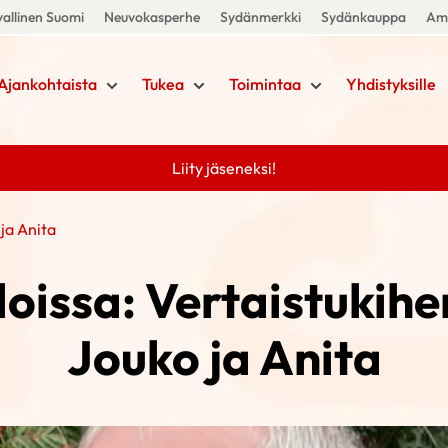
allinen Suomi
Neuvokasperhe
Sydänmerkki
Sydänkauppa
Amm
Ajankohtaista
Tukea
Toimintaa
Yhdistyksille
Liity jäseneksi!
ja Anita
loissa: Vertaistukih
Jouko ja Anita