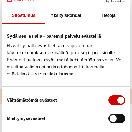
Suostumus
Yksityiskohdat
Tietoja
Julkaistu 26.8.2025
Sydämesi asialla - parempi palvelu evästeillä
Jaa Whatsapp
Jaa Facebook
Jaa Twitter
Jaa Linkedin
Jaa Email
Jaa Print
Hyväksymällä evästeet saat sujuvamman
käyttökokemuksen ja sisältöä, joka sopii juuri sinulle.
Seminaarissa oli mukana ihan huippuporukka ja
Evästeet auttavat myös meitä kehittämään palvelua. Voit
kaikki osallistuivat hienosti päivän aikana tehtäviin
muuttaa valintojasi milloin tahansa klikkaamalla
ryhmäpohdintoihin. Kivaa oli ja sydänlogolla
evästelinkkiä sivun alakulmassa.
varustetut hatutkin saatiin päähän 😊
Suostumuksen valinta
Välttämättömät evästeet
Mieltymysevästeet