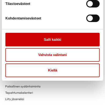
Tilastoevästeet
Kohdentamisevästeet
Link to facebook
Link to twitter
Link to instagram
Link to youtube
Ajankohtaista
Tukea
Salli kaikki
Uutiset
Sydäntuki-toiminta
Tässä kuussa toimistollamme
Vertaistuki
Vahvista valintani
Kuntoutus
Tuetut lomat
Tervetuloa vapaaehtoiseksi
Kiellä
Toimintaa
Yhdistyksille
Paikallinen sydäntoiminta
Tapahtumakalenteri
Liity jäseneksi