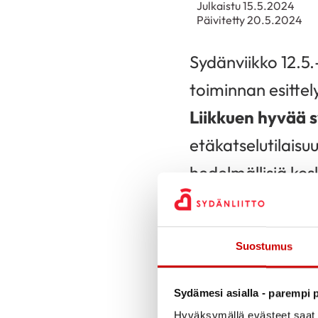
Julkaistu 15.5.2024
Päivitetty 20.5.2024
Sydänviikko 12.5.-
toiminnan esittel
Liikkuen hyvää 
etäkatselutilaisu
hedelmällisiä kes
Keskiviikkona ol
Lauritsalassa, S
Suostumus
Luumäellä. Lämmi
Sydämesi asialla - parempi p
Perjantaina oli a
Hyväksymällä evästeet saat s