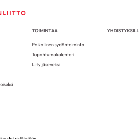
TOIMINTAA
YHDISTYKSIL
Paikallinen sydäntoiminta
Tapahtumakalenteri
Liity jäseneksi
oiseksi
oikeudet pidätetään.