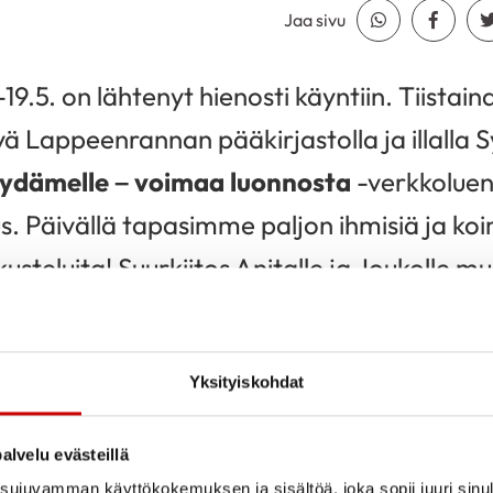
Jaa sivu
Jaa Whatsapp
Jaa Fa
19.5. on lähtenyt hienosti käyntiin. Tiistaina
yä Lappeenrannan pääkirjastolla ja illalla 
sydämelle – voimaa luonnosta
-verkkolue
us.
Päivällä tapasimme paljon ihmisiä ja k
kusteluita! Suurkiitos Anitalle ja Joukolle 
i vuorossa kävelytapahtumia Lappeenrannas
ammonlahdessa ja Voisalmessa. Lisäksi ol
Yksityiskohdat
n ja aurinkoinen sää suosi mukana olleita!
alvelu evästeillä
voimet ovet. Vesitornin maastossa oli pieni 
ujuvamman käyttökokemuksen ja sisältöä, joka sopii juuri sinul