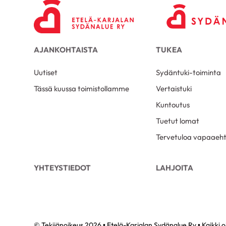
AJANKOHTAISTA
TUKEA
Uutiset
Sydäntuki-toiminta
Tässä kuussa toimistollamme
Vertaistuki
Kuntoutus
Tuetut lomat
Tervetuloa vapaaeht
YHTEYSTIEDOT
LAHJOITA
© Tekijänoikeus 2026 • Etelä-Karjalan Sydänalue Ry • Kaikki 