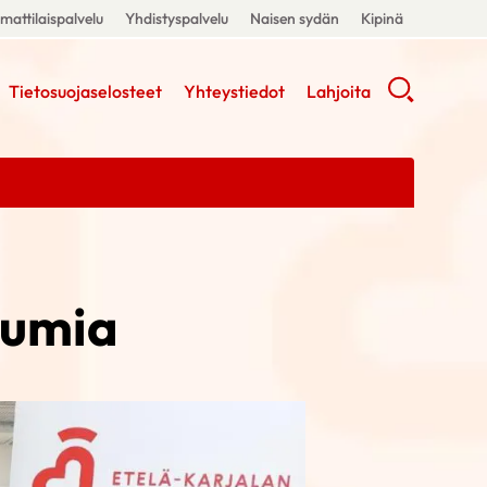
attilaispalvelu
Yhdistyspalvelu
Naisen sydän
Kipinä
Tietosuojaselosteet
Yhteystiedot
Lahjoita
tumia