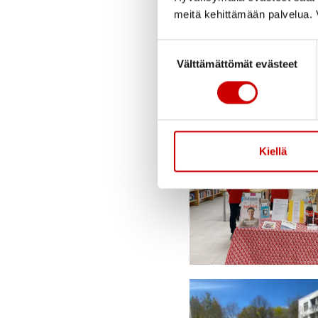
meitä kehittämään palvelua. V
jonka varrella oli
Suomen Luonnonsuo
Suostumuksen valinta
Välttämättömät evästeet
sekä hyönteishote
Kiellä