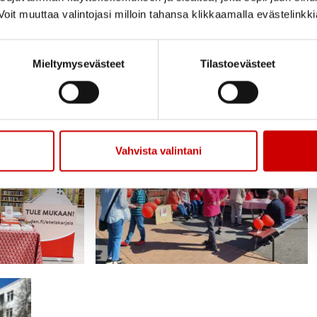
oit muuttaa valintojasi milloin tahansa klikkaamalla evästelinkk
 mm. venyttelyä sekä lintuvisa. Lisäksi nurmi
jeluliitosta Jari esittelemässä erilaisia l
Mieltymysevästeet
Tilastoevästeet
llia.
Vahvista valintani