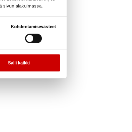
iä sivun alakulmassa.
alueella oli
innunpönttöjä
Kohdentamisevästeet
Salli kaikki