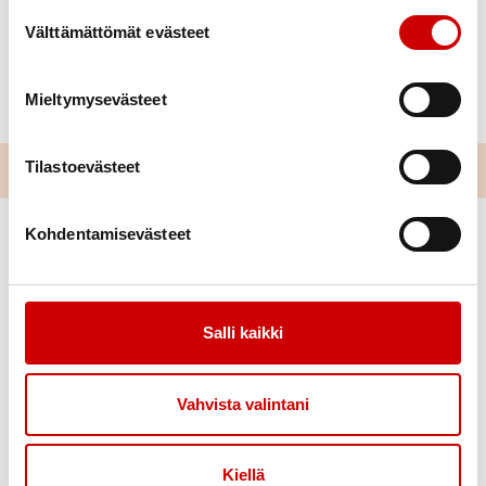
Suostumuksen valinta
Välttämättömät evästeet
Mieltymysevästeet
Tilastoevästeet
Kohdentamisevästeet
Salli kaikki
Link to facebook
Link to twitter
Link to instagram
Link to youtube
Vahvista valintani
Ajankohtaista
Tukea
Kiellä