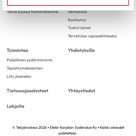
Uutiset
Sydäntuki-toiminta
Tässä kuussa toimistollamme
Vertaistuki
Kuntoutus
Tuetut lomat
Tervetuloa vapaaehtoiseksi
Toimintaa
Yhdistyksille
Paikallinen sydäntoiminta
Tapahtumakalenteri
Liity jäseneksi
Tietosuojaselosteet
Yhteystiedot
Lahjoita
© Tekijänoikeus 2026 • Etelä-Karjalan Sydänalue Ry • Kaikki oikeudet
pidätetään.