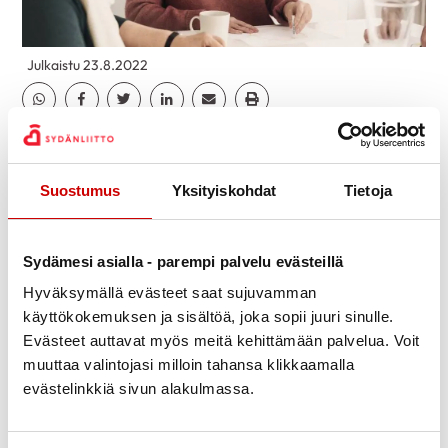
Julkaistu 23.8.2022
Jaa Whatsapp
Jaa Facebook
Jaa Twitter
Jaa Linkedin
Jaa Email
Jaa Print
Syyskausi alkaa mukavan ja monipuolisen toiminnan
merkeissä. Laaja keskiaukeaman lehti-ilmoitus on
Suostumus
Yksityiskohdat
Tietoja
ollut Etelä-Saimaassa ja Uutisvuoksessa. Ilmoituksen
pienemmät koosteet on myös Länsi-Saimaan
sanomissa ja Parikkala-Rautjärven sanomissa.
Sydämesi asialla - parempi palvelu evästeillä
Samat tiedot löytyvät myös kotisivuilta
Hyväksymällä evästeet saat sujuvamman
tapahtumakalenterista. Kannattaa tutustua
käyttökokemuksen ja sisältöä, joka sopii juuri sinulle.
monipuoliseen toimintaan ja tervetuloa mukaan!
Evästeet auttavat myös meitä kehittämään palvelua. Voit
muuttaa valintojasi milloin tahansa klikkaamalla
evästelinkkiä sivun alakulmassa.