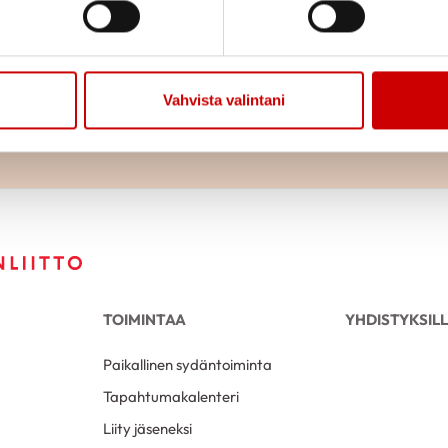
Jaa sivu
Jaa Whatsapp
Jaa Fa
Vahvista valintani
TOIMINTAA
YHDISTYKSIL
Paikallinen sydäntoiminta
Tapahtumakalenteri
Liity jäseneksi