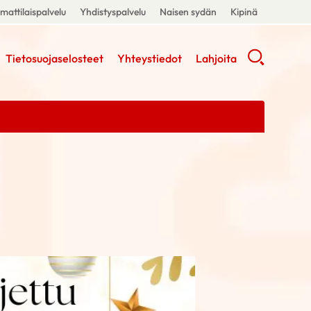
attilaispalvelu
Yhdistyspalvelu
Naisen sydän
Kipinä
Tietosuojaselosteet
Yhteystiedot
Lahjoita