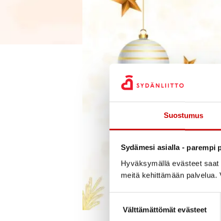
Suostumus
Sydämesi asialla - parempi p
Hyväksymällä evästeet saat s
meitä kehittämään palvelua. V
Suostumuksen valinta
Välttämättömät evästeet