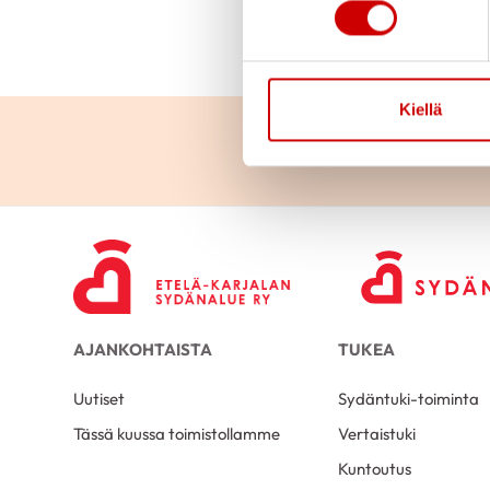
Julkaistu 15.12.2025
Kiellä
AJANKOHTAISTA
TUKEA
Uutiset
Sydäntuki-toiminta
Tässä kuussa toimistollamme
Vertaistuki
Kuntoutus