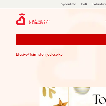
Sydänliitto
Defi
Sydänturv
Etusivu
/
Toimiston joulusulku