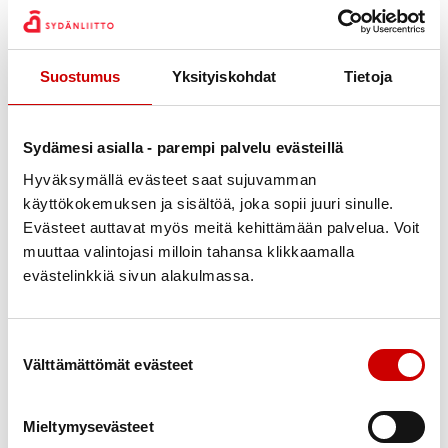
sairastuminen ja siihen liittyvät kokemukset sekä
omahoito
Suostumus
Yksityiskohdat
Tietoja
vertaistuki
liikunta
ravinto
Sydämesi asialla - parempi palvelu evästeillä
mielen hyvinvointi
Hyväksymällä evästeet saat sujuvamman
käyttökokemuksen ja sisältöä, joka sopii juuri sinulle.
Seuraavat ryhmät alkavat:
Evästeet auttavat myös meitä kehittämään palvelua. Voit
muuttaa valintojasi milloin tahansa klikkaamalla
tiistaina 28.9. klo 9.30 – 11, ilmoittautuminen päättyy
evästelinkkiä sivun alakulmassa.
21.9.
keskiviikko 29.9. klo 16.30 – 18, ilmoittautuminen
Suostumuksen valinta
päättyy 21.9.
Välttämättömät evästeet
keskiviikkona 3.11. klo 16.30 – 18, ilmoittautuminen
päättyy 26.10.
Mieltymysevästeet