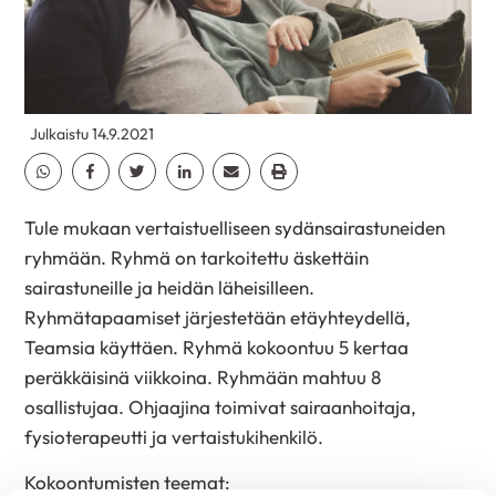
Julkaistu 14.9.2021
Jaa Whatsapp
Jaa Facebook
Jaa Twitter
Jaa Linkedin
Jaa Email
Jaa Print
Tule mukaan vertaistuelliseen sydänsairastuneiden
ryhmään. Ryhmä on tarkoitettu äskettäin
sairastuneille ja heidän läheisilleen.
Ryhmätapaamiset järjestetään etäyhteydellä,
Teamsia käyttäen. Ryhmä kokoontuu 5 kertaa
peräkkäisinä viikkoina. Ryhmään mahtuu 8
osallistujaa. Ohjaajina toimivat sairaanhoitaja,
fysioterapeutti ja vertaistukihenkilö.
Kokoontumisten teemat: