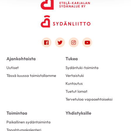
Link to facebook
Link to twitter
Link to instagram
Link to youtube
Ajankohtaista
Tukea
Uutiset
Sydäntuki-toiminta
Tässä kuussa toimistollamme
Vertaistuki
Kuntoutus
Tuetut lomat
Tervetuloa vapaaehtoiseksi
Toimintaa
Yhdistyksille
Paikallinen sydäntoiminta
Tapahtumakalenteri