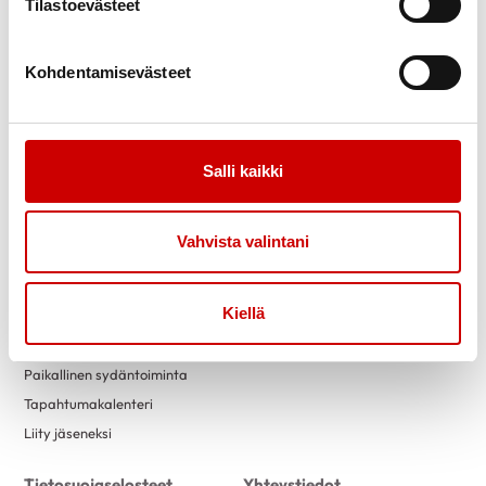
Tilastoevästeet
Kohdentamisevästeet
Link to facebook
Link to twitter
Link to instagram
Link to youtube
Ajankohtaista
Tukea
Salli kaikki
Uutiset
Sydäntuki-toiminta
Tässä kuussa toimistollamme
Vertaistuki
Kuntoutus
Vahvista valintani
Tuetut lomat
Tervetuloa vapaaehtoiseksi
Kiellä
Toimintaa
Yhdistyksille
Paikallinen sydäntoiminta
Tapahtumakalenteri
Liity jäseneksi
Tietosuojaselosteet
Yhteystiedot