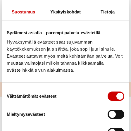
Suostumus
Yksityiskohdat
Tietoja
Johanna Auranen
Julkaistu 5.5.2021
Sydämesi asialla - parempi palvelu evästeillä
Jaa Whatsapp
Jaa Facebook
Jaa Twitter
Jaa Linkedin
Jaa Email
Jaa Print
Hyväksymällä evästeet saat sujuvamman
käyttökokemuksen ja sisältöä, joka sopii juuri sinulle.
Toukokuussa harjoiteltiin tekemään uusia
Evästeet auttavat myös meitä kehittämään palvelua. Voit
verkkosivuja
muuttaa valintojasi milloin tahansa klikkaamalla
evästelinkkiä sivun alakulmassa.
Suostumuksen valinta
Välttämättömät evästeet
Mieltymysevästeet