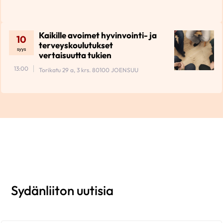
Kaikille avoimet hyvinvointi- ja
10
terveyskoulutukset
syys
vertaisuutta tukien
13:00
Torikatu 29 a, 3 krs. 80100 JOENSUU
Sydänliiton uutisia