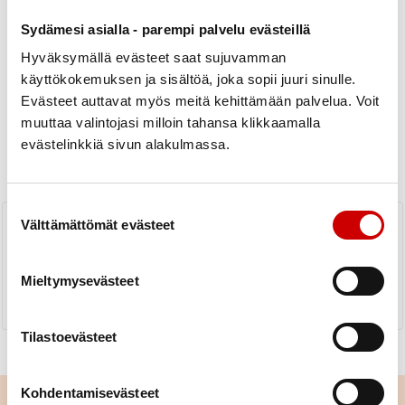
Sydämesi asialla - parempi palvelu evästeillä
Hyväksymällä evästeet saat sujuvamman
käyttökokemuksen ja sisältöä, joka sopii juuri sinulle.
Evästeet auttavat myös meitä kehittämään palvelua. Voit
Uutiset
muuttaa valintojasi milloin tahansa klikkaamalla
evästelinkkiä sivun alakulmassa.
KAIKKI UUTISET
Yhdistys
Piiri
Suostumuksen valinta
Vesi- ja liikuntaryhmät
Välttämättömät evästeet
LUE UUTINEN
Mieltymysevästeet
Tilastoevästeet
Kohdentamisevästeet