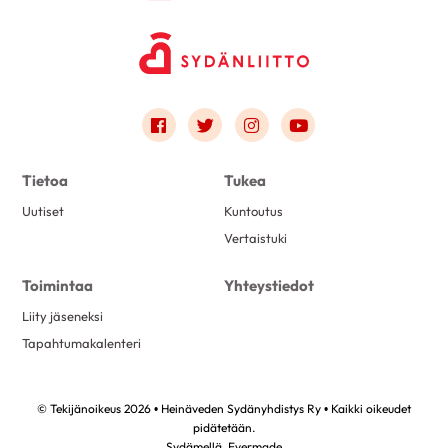
Link to facebook
Link to twitter
Link to instagram
Link to youtube
Tietoa
Tukea
Uutiset
Kuntoutus
Vertaistuki
Toimintaa
Yhteystiedot
Liity jäseneksi
Tapahtumakalenteri
© Tekijänoikeus 2026 • Heinäveden Sydänyhdistys Ry • Kaikki oikeudet
pidätetään.
Sydämellä,
Evermade