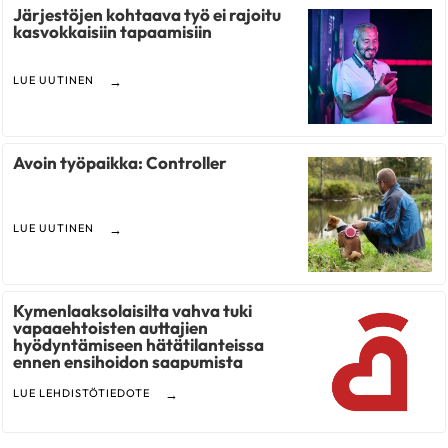
Järjestöjen kohtaava työ ei rajoitu
kasvokkaisiin tapaamisiin
LUE UUTINEN
Avoin työpaikka: Controller
LUE UUTINEN
Kymenlaaksolaisilta vahva tuki
vapaaehtoisten auttajien
hyödyntämiseen hätätilanteissa
ennen ensihoidon saapumista
LUE LEHDISTÖTIEDOTE