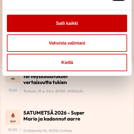
Salli kaikki
Tulevat tapahtumat
Vahvista valintani
Piiri
KAIKKI TAPAHTUMAT
Kiellä
Kaikille avoimet hyvinvointi- ja
27
terveyskoulutukset
elo
vertaisuutta tukien
13:00
Torikatu 29 a, 3 krs. 80100 JOENSUU
SATUMETSÄ 2026 - Super
6
Mario ja kadonnut aarre
syys
10:00
Onttolantie 94, 80510 Onttola