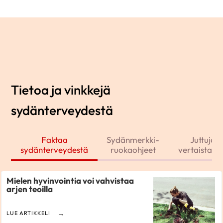
Tietoa ja vinkkejä
sydänterveydestä
Faktaa
Sydänmerkki-
Juttuja j
sydänterveydestä
ruokaohjeet
vertaistarin
Mielen hyvinvointia voi vahvistaa
arjen teoilla
LUE ARTIKKELI