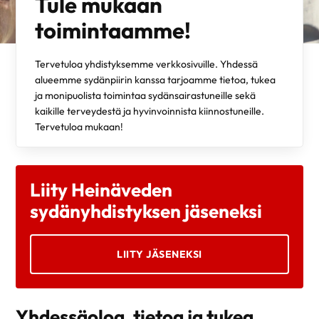
Tule mukaan
toimintaamme!
Tervetuloa yhdistyksemme verkkosivuille. Yhdessä
alueemme sydänpiirin kanssa tarjoamme tietoa, tukea
ja monipuolista toimintaa sydänsairastuneille sekä
kaikille terveydestä ja hyvinvoinnista kiinnostuneille.
Tervetuloa mukaan!
Liity Heinäveden
sydänyhdistyksen jäseneksi
LIITY JÄSENEKSI
Yhdessäoloa, tietoa ja tukea