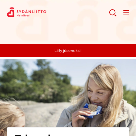
Liity jäseneksi!