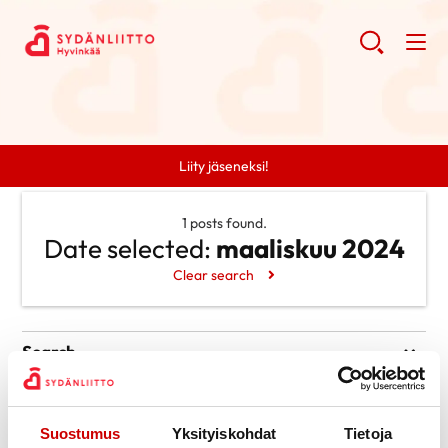
Liity jäseneksi!
1 posts found.
Date selected:
maaliskuu 2024
Clear search
Search
Search
Categories
Ei kategorioita
Archive
Suostumus
Yksityiskohdat
Tietoja