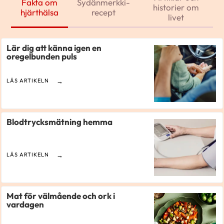
Fakta om
Sydänmerkki-
historier om
hjärthälsa
recept
livet
Lär dig att känna igen en
oregelbunden puls
LÄS ARTIKELN
Blodtrycksmätning hemma
LÄS ARTIKELN
Mat för välmående och ork i
vardagen