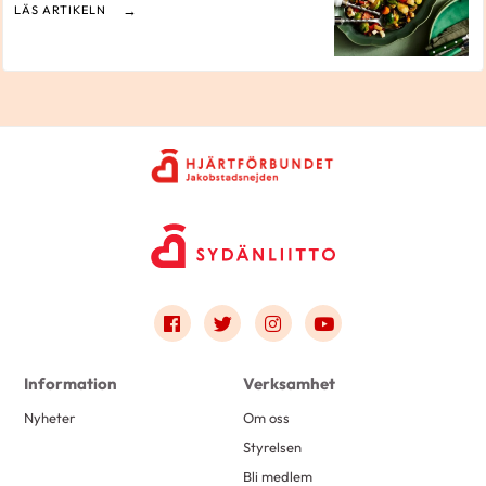
LÄS ARTIKELN
Link to facebook
Link to twitter
Link to instagram
Link to youtube
Information
Verksamhet
Nyheter
Om oss
Styrelsen
Bli medlem