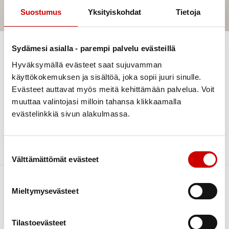
Mittaustoiminta
Suostumus
Yksityiskohdat
Tietoja
Ilmoitamme tilaisuuksista erikseen Yhdistyspalstalla ja
kotisivuillamme tapahtumakalenterissa.
Sydämesi asialla - parempi palvelu evästeillä
Hyväksymällä evästeet saat sujuvamman
Ohjeita mittauksiin tuleville
käyttökokemuksen ja sisältöä, joka sopii juuri sinulle.
Evästeet auttavat myös meitä kehittämään palvelua. Voit
Mittauksiin tulevan tulisi olla syömättä vähintään kaksi tuntia
muuttaa valintojasi milloin tahansa klikkaamalla
ennen mittausta.
evästelinkkiä sivun alakulmassa.
Verenpaineen mittaus on ilmainen.
Verensokeri jäsen 4€, ei jäsen 6€
Kolesteroli jäsen 8€, ei jäsen 11€
Suostumuksen valinta
Välttämättömät evästeet
Mieltymysevästeet
Tilastoevästeet