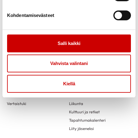
Kohdentamisevästeet
Link to facebook
Link to twitter
Link to instagram
Link to youtube
Etusivu
Tietoa
Salli kaikki
Verkkoluennot
Mittaustoiminta
Uutiset
Vahvista valintani
Turvallisemman tilan periaatteet
Kiellä
Tukea
Toimintaa
Kuntoutus
Kerhotoiminta
Vertaistuki
Liikunta
Kulttuuri ja retket
Tapahtumakalenteri
Liity jäseneksi