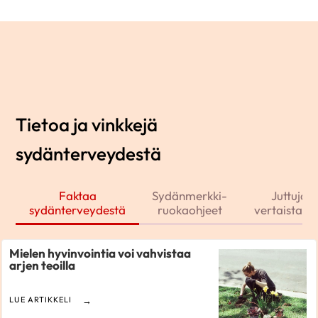
Tietoa ja vinkkejä
sydänterveydestä
Faktaa
Sydänmerkki-
Juttuja j
sydänterveydestä
ruokaohjeet
vertaistarin
Mielen hyvinvointia voi vahvistaa
arjen teoilla
LUE ARTIKKELI