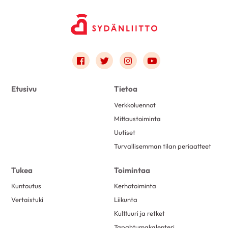
Link to facebook
Link to twitter
Link to instagram
Link to youtube
Etusivu
Tietoa
Verkkoluennot
Mittaustoiminta
Uutiset
Turvallisemman tilan periaatteet
Tukea
Toimintaa
Kuntoutus
Kerhotoiminta
Vertaistuki
Liikunta
Kulttuuri ja retket
Tapahtumakalenteri