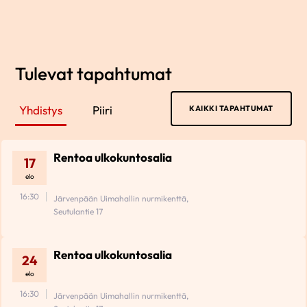
Tulevat tapahtumat
Yhdistys
Piiri
KAIKKI TAPAHTUMAT
Rentoa ulkokuntosalia
17
elo
16:30
Järvenpään Uimahallin nurmikenttä,
Seutulantie 17
Rentoa ulkokuntosalia
24
elo
16:30
Järvenpään Uimahallin nurmikenttä,