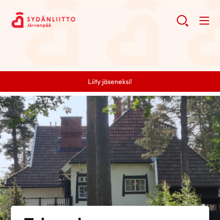
Liity jäseneksi!