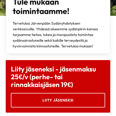
Tule mukaan
toimintaamme!
Tervetuloa Järvenpään Sydänyhdistyksen
verkkosivuille. Yhdessä alueemme sydänpiirin kanssa
tarjoamme tietoa, tukea ja monipuolista toimintaa
sydänsairastuneille sekä kaikille terveydestä ja
hyvinvoinnista kiinnostuneille. Tervetuloa mukaan!
Liity jäseneksi - jäsenmaksu
25€/v (perhe- tai
rinnakkaisjäsen 19€)
LIITY JÄSENEKSI