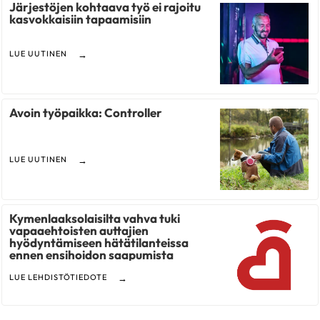
Järjestöjen kohtaava työ ei rajoitu
kasvokkaisiin tapaamisiin
LUE UUTINEN
Avoin työpaikka: Controller
LUE UUTINEN
Kymenlaaksolaisilta vahva tuki
vapaaehtoisten auttajien
hyödyntämiseen hätätilanteissa
ennen ensihoidon saapumista
LUE LEHDISTÖTIEDOTE