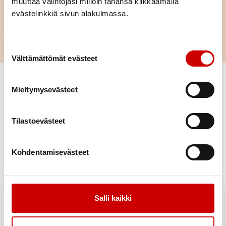
muuttaa valintojasi milloin tahansa klikkaamalla
tietokoneelle.
evästelinkkiä sivun alakulmassa.
Voit milloin tahansa pyytää omat tietosi nähtäväksi tai
poistettavaksi ottamalla yhteyttä ryhmän/kerhon ohjaajaan tai
yhdistyksen hallitukseen.
Suostumuksen valinta
Välttämättömät evästeet
Mieltymysevästeet
Tilastoevästeet
Uutiset
Kohdentamisevästeet
KAIKKI UUTISET
Yhdistys
Piiri
Järvenpään sydänyhdistyksen
Salli kaikki
terveysmittaukset