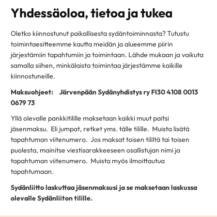
Yhdessäoloa, tietoa ja tukea
Oletko kiinnostunut paikallisesta sydäntoiminnasta? Tutustu
toimintaesitteemme kautta meidän ja alueemme piirin
järjestämiin tapahtumiin ja toimintaan. Lähde mukaan ja vaikuta
samalla siihen, minkälaista toimintaa järjestämme kaikille
kiinnostuneille.
Maksuohjeet: Järvenpään Sydänyhdistys ry FI30 4108 0013
0679 73
Yllä olevalle pankkitilille maksetaan kaikki muut paitsi
jäsenmaksu. Eli jumpat, retket yms. tälle tilille. Muista lisätä
tapahtuman viitenumero. Jos maksat toisen tililtä tai toisen
puolesta, mainitse viestisarakkeeseen osallistujan nimi ja
tapahtuman viitenumero. Muista myös ilmoittautua
tapahtumaan.
Sydänliitto laskuttaa jäsenmaksusi ja se maksetaan laskussa
olevalle Sydänliiton tilille.