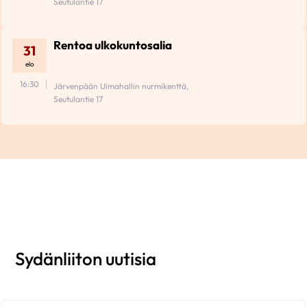
Seutulantie 17
Rentoa ulkokuntosalia
31
elo
16:30
Järvenpään Uimahallin nurmikenttä,
Seutulantie 17
Sydänliiton uutisia