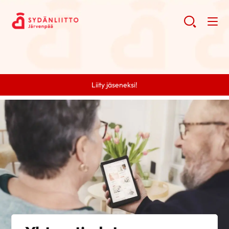
Liity jäseneksi!