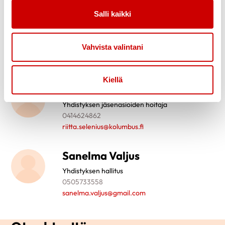
Salli kaikki
Riitta Selenius
Aluehallitus
Vahvista valintani
0414624862
riitta.selenius@kolumbus.fi
Kiellä
Riitta Selenius
Yhdistyksen jäsenasioiden hoitaja
0414624862
riitta.selenius@kolumbus.fi
Sanelma Valjus
Yhdistyksen hallitus
0505733558
sanelma.valjus@gmail.com