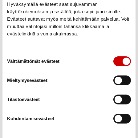
Hyväksymällä evästeet saat sujuvamman
Yhdistyksen hallitus
käyttökokemuksen ja sisältöä, joka sopii juuri sinulle.
0407405518
Evästeet auttavat myös meitä kehittämään palvelua. Voit
muuttaa valintojasi milloin tahansa klikkaamalla
Riitta Selenius
evästelinkkiä sivun alakulmassa.
Yhdistyksen puheenjohtaja
0414624862
riitta.selenius@kolumbus.fi
Suostumuksen valinta
Välttämättömät evästeet
Riitta Selenius
Mieltymysevästeet
Yhdistyksen talousasioiden hoitaja
0414624862
riitta.selenius@kolumbus.fi
Tilastoevästeet
Riitta Selenius
Kohdentamisevästeet
Yhdistyksen hallitus
0414624862
riitta.selenius@kolumbus.fi