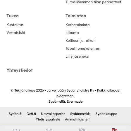
Turvallisemman tilan periaatteet
Tukea
Toimintaa
Kuntoutus
Kerhotoiminta
Vertaistuki
Liikunta
Kulttuuri ja retket
Tapahtumakalenteri
Liity jäseneksi
Yhteystiedot
© Tekijänoikeus 2026 • Järvenpään Sydänyhdistys Ry • Kaikki oikeudet
pidätetään.
Sydämellä,
Evermade
Sydän.fi
Defi.fi
Neuvokasperhe
Sydänmerkki
Sydänkauppa
Yhdistyspalvelu
Ammattilaisnetti