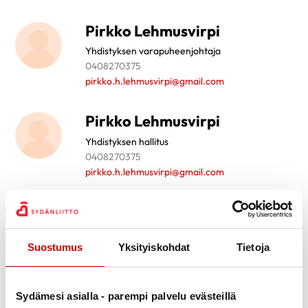
Pirkko Lehmusvirpi
Yhdistyksen varapuheenjohtaja
0408270375
pirkko.h.lehmusvirpi@gmail.com
Pirkko Lehmusvirpi
Yhdistyksen hallitus
0408270375
pirkko.h.lehmusvirpi@gmail.com
Suvi Lehto
Yhdistyksen hallitus
0504677767
Suostumus
Yksityiskohdat
Tietoja
ss.frii@gmail.com
Sydämesi asialla - parempi palvelu evästeillä
Leena Majola