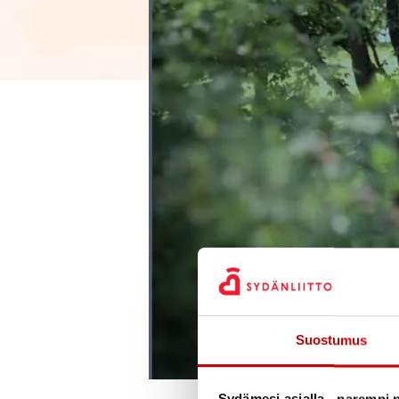
Suostumus
Sydämesi asialla - parempi p