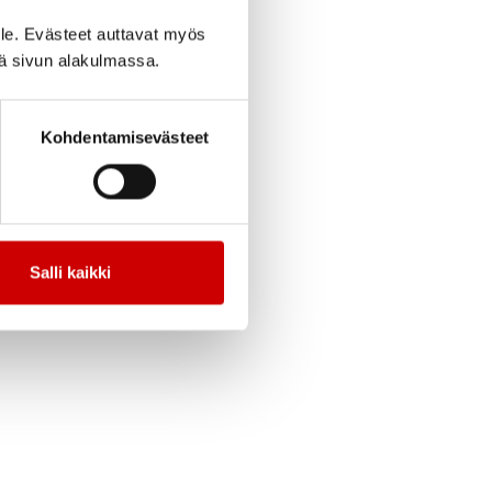
cebook
Jaa Twitter
Jaa Linkedin
Jaa Email
Jaa Print
le. Evästeet auttavat myös
iä sivun alakulmassa.
Kohdentamisevästeet
ssa. Sopii kaiken
Salli kaikki