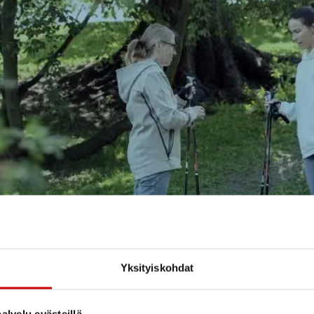
Yksityiskohdat
alvelu evästeillä