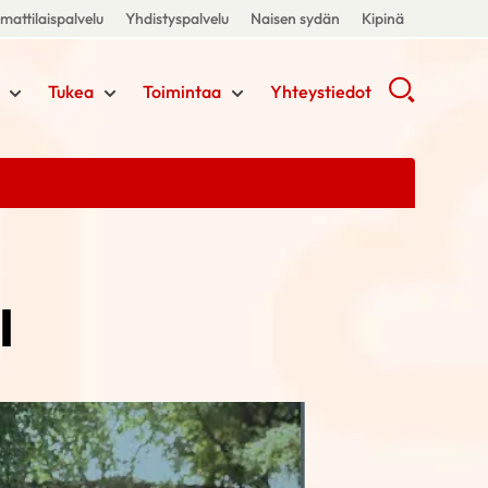
attilaispalvelu
Yhdistyspalvelu
Naisen sydän
Kipinä
Tukea
Toimintaa
Yhteystiedot
I