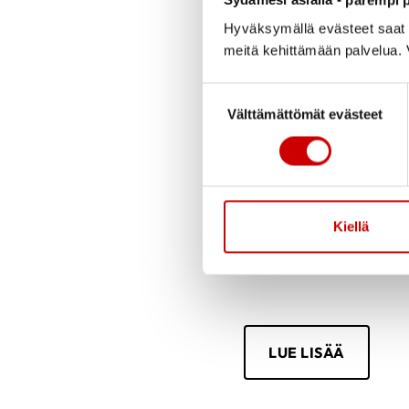
Julkaistu 16.9.2023
Hyväksymällä evästeet saat s
meitä kehittämään palvelua. V
Luontokuntosali 1
Suostumuksen valinta
Välttämättömät evästeet
Liiku syksyisessä lu
tasoisille liikkujille.
Keravan uimahallin 
Kiellä
Ohjaajana fysioterap
LUE LISÄÄ