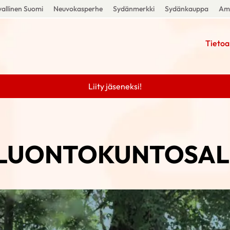
allinen Suomi
Neuvokasperhe
Sydänmerkki
Sydänkauppa
Amm
Tietoa
Liity jäseneksi!
LUONTOKUNTOSAL