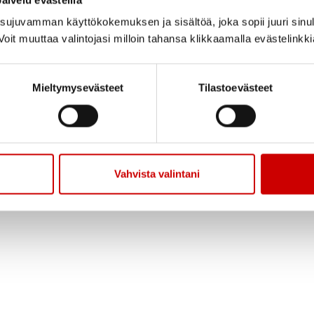
Jaa sivu
Jaa Whatsapp
Jaa Fa
ujuvamman käyttökokemuksen ja sisältöä, joka sopii juuri sinul
oit muuttaa valintojasi milloin tahansa klikkaamalla evästelinkk
9.9, 26.9 ja 3.10 tiistaisin klo10
Mieltymysevästeet
Tilastoevästeet
onnossa ammattilaisen opastuksella ja hyvässä seura
takana Senioripuistossa
Vahvista valintani
eutti Ari Toivola.